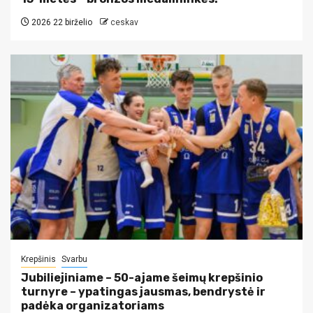
2026 22 birželio
ceskav
Krepšinis
Svarbu
Jubiliejiniame – 50-ajame šeimų krepšinio
turnyre – ypatingas jausmas, bendrystė ir
padėka organizatoriams