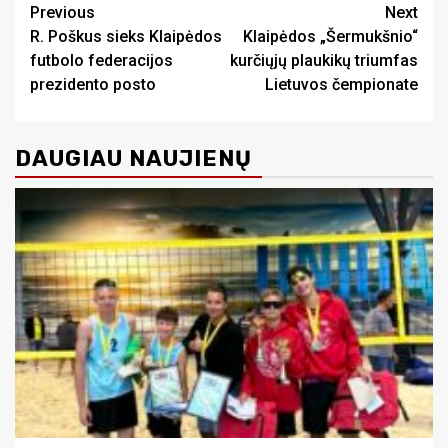
Continue
Previous
Next
R. Poškus sieks Klaipėdos
Klaipėdos „Šermukšnio“
Reading
futbolo federacijos
kurčiųjų plaukikų triumfas
prezidento posto
Lietuvos čempionate
DAUGIAU NAUJIENŲ