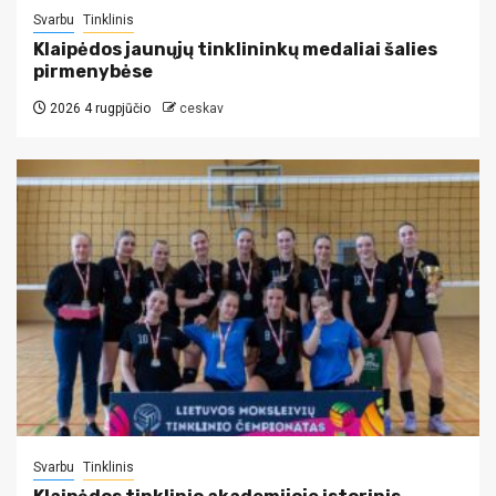
Svarbu
Tinklinis
Klaipėdos jaunųjų tinklininkų medaliai šalies
pirmenybėse
2026 4 rugpjūčio
ceskav
Svarbu
Tinklinis