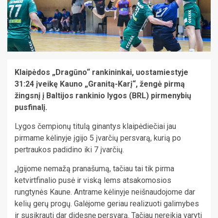
Klaipėdos „Dragūno“ rankininkai, uostamiestyje
31:24 įveikę Kauno „Granitą-Karį“, žengė pirmą
žingsnį į Baltijos rankinio lygos (BRL) pirmenybių
pusfinalį.
Lygos čempionų titulą ginantys klaipėdiečiai jau
pirmame kėlinyje įgijo 5 įvarčių persvarą, kurią po
pertraukos padidino iki 7 įvarčių.
„Įgijome nemažą pranašumą, tačiau tai tik pirma
ketvirtfinalio pusė ir viską lems atsakomosios
rungtynės Kaune. Antrame kėlinyje neišnaudojome dar
kelių gerų progų. Galėjome geriau realizuoti galimybes
ir susikrauti dar didesnę persvarą. Tačiau nereikia varyti