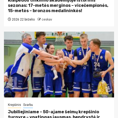
Klaipėdos tinklinio akademijoje istorinis
sezonas: 17-metės merginos – vicečempionės,
15-metės – bronzos medalininkės!
2026 22 birželio
ceskav
Krepšinis
Svarbu
Jubiliejiniame – 50-ajame šeimų krepšinio
turnyre – ypatingas jausmas, bendrystė ir