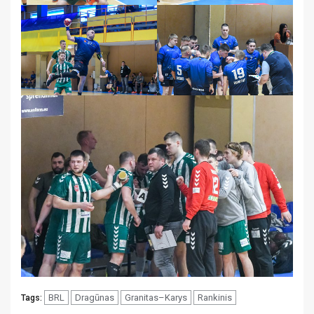
BRL
Dragūnas
Granitas–Karys
Rankinis
Tags: