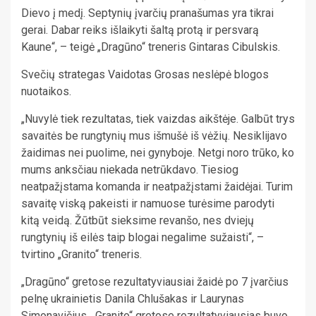
Dievo į medį. Septynių įvarčių pranašumas yra tikrai
gerai. Dabar reiks išlaikyti šaltą protą ir persvarą
Kaune“, – teigė „Dragūno“ treneris Gintaras Cibulskis.
Svečių strategas Vaidotas Grosas neslėpė blogos
nuotaikos.
„Nuvylė tiek rezultatas, tiek vaizdas aikštėje. Galbūt trys
savaitės be rungtynių mus išmušė iš vėžių. Nesiklijavo
žaidimas nei puolime, nei gynyboje. Netgi noro trūko, ko
mums anksčiau niekada netrūkdavo. Tiesiog
neatpažįstama komanda ir neatpažįstami žaidėjai. Turim
savaitę viską pakeisti ir namuose turėsime parodyti
kitą veidą. Žūtbūt sieksime revanšo, nes dviejų
rungtynių iš eilės taip blogai negalime sužaisti“, –
tvirtino „Granito“ treneris.
„Dragūno“ gretose rezultatyviausiai žaidė po 7 įvarčius
pelnę ukrainietis Danila Chlušakas ir Laurynas
Simonavičius. „Granito“ gretose rezultatyviausias buvo