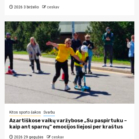
2026 3 birželio
ceskav
Kitos sporto šakos
Svarbu
Azartiškose vaikų varžybose „Su paspirtuku –
kaip ant sparnų“ emocijos liejosi per kraštus
2026 29 gegužės
ceskav