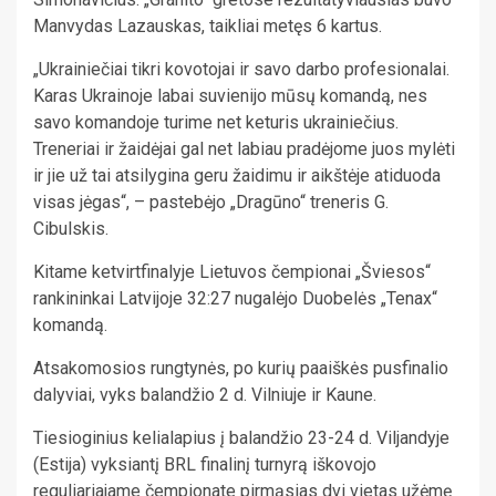
Manvydas Lazauskas, taikliai metęs 6 kartus.
„Ukrainiečiai tikri kovotojai ir savo darbo profesionalai.
Karas Ukrainoje labai suvienijo mūsų komandą, nes
savo komandoje turime net keturis ukrainiečius.
Treneriai ir žaidėjai gal net labiau pradėjome juos mylėti
ir jie už tai atsilygina geru žaidimu ir aikštėje atiduoda
visas jėgas“, – pastebėjo „Dragūno“ treneris G.
Cibulskis.
Kitame ketvirtfinalyje Lietuvos čempionai „Šviesos“
rankininkai Latvijoje 32:27 nugalėjo Duobelės „Tenax“
komandą.
Atsakomosios rungtynės, po kurių paaiškės pusfinalio
dalyviai, vyks balandžio 2 d. Vilniuje ir Kaune.
Tiesioginius kelialapius į balandžio 23-24 d. Viljandyje
(Estija) vyksiantį BRL finalinį turnyrą iškovojo
reguliariajame čempionate pirmąsias dvi vietas užėmę