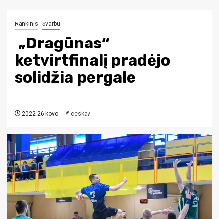
Rankinis
Svarbu
„Dragūnas“
ketvirtfinalį pradėjo
solidžia pergale
2022 26 kovo
ceskav