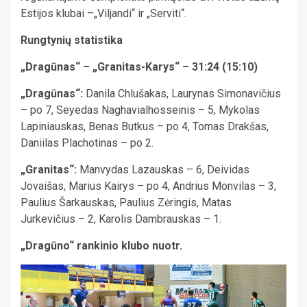
Estijos klubai –„Viljandi“ ir „Serviti“.
Rungtynių statistika
„Dragūnas“ – „Granitas-Karys“ – 31:24 (15:10)
„Dragūnas“:
Danila Chlušakas, Laurynas Simonavičius
– po 7, Seyedas Naghavialhosseinis – 5, Mykolas
Lapiniauskas, Benas Butkus – po 4, Tomas Drakšas,
Daniilas Plachotinas – po 2.
„Granitas“:
Manvydas Lazauskas – 6, Deividas
Jovaišas, Marius Kairys – po 4, Andrius Monvilas – 3,
Paulius Šarkauskas, Paulius Zėringis, Matas
Jurkevičius – 2, Karolis Dambrauskas – 1.
„Dragūno“ rankinio klubo nuotr.