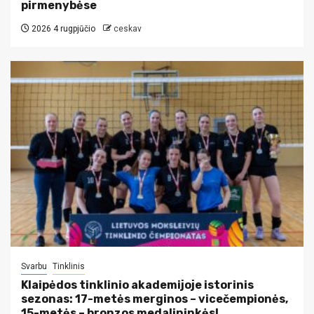
pirmenybėse
2026 4 rugpjūčio
ceskav
Svarbu
Tinklinis
Klaipėdos tinklinio akademijoje istorinis
sezonas: 17-metės merginos – vicečempionės,
15-metės – bronzos medalininkės!