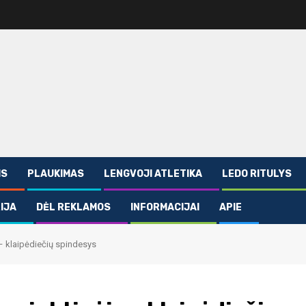
IS
PLAUKIMAS
LENGVOJI ATLETIKA
LEDO RITULYS
IJA
DĖL REKLAMOS
INFORMACIJAI
APIE
 – klaipėdiečių spindesys