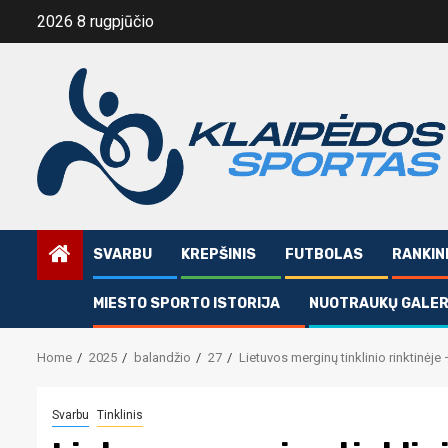
Skip
2026 8 rugpjūčio
to
content
SVARBU
KREPŠINIS
FUTBOLAS
RANKIN
MIESTO SPORTO ISTORIJA
NUOTRAUKŲ GALER
Home
2025
balandžio
27
Lietuvos merginų tinklinio rinktinėje
Svarbu
Tinklinis