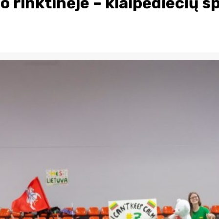
o rinktinėje – klaipėdiečių s