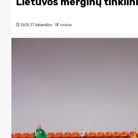
Lietuvos merginų tinklini
2025 27 balandžio
ceskav