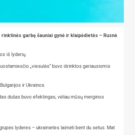
inktinės garbę šauniai gynė ir klaipėdietės – Rusnė
s iš lyderių.
i uostamiesčio „viesulės“ buvo išrinktos geriausiomis
 Bulgarijos ir Ukrainos.
Šaltas dušas buvo efektingas, vėliau mūsų merginos
 grupės lyderes – ukrainietes laimėti bent du setus. Mat