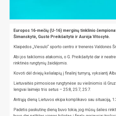
Europos 16-mečių (U-16) merginų tinklinio čempionat
Šimanskytė, Gustė Preikšaitytė ir Aurėja Vitosytė.
Klaipėdos „Viesulo“ sporto centro ir trenerės Valdonės Šn
Abi jos taikliomis atakomis, o G. Preikšaitytė dar ir nea
rinktinės rungtynių žaidėjomis.
Kovoti dėl dviejų kelialapių į finalinį turnyrą, vyksiantį Alb
Lietuvaitės pirmosiose rungtynėse su viešniomis iš Gruzi
lengvai laimėjo tris setus – 25:8, 25:7, 25:7.
Antrąją dieną Lietuvos ekipa komplikavo sau situaciją, 1:
Padėtis paskutinę dieną buvo tokia, jog mūsų šalies rinkti
buvo dar paliktas vienas bilietas į finalą geriausiai trečią