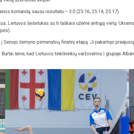
rainos komandą sausu rezultatu – 3:0 (25:16, 25:14, 25:17).
kus, Lietuvos šešetukas su 6 taškais užėmė antrąją vietą. Ukrainos
pės).
 į Senojo žemyno pirmenybių finalinį etapą. Ji pakartojo praėjus
Burtai lėmė, kad Lietuvos tinklininkių varžovėmis I grupėje Albanij