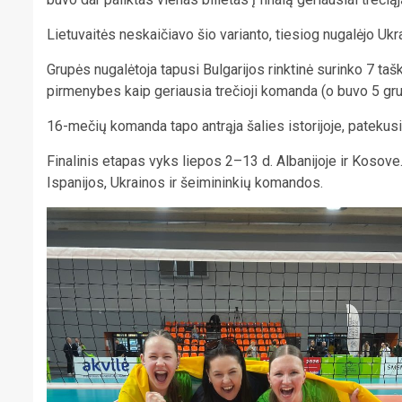
Lietuvaitės neskaičiavo šio varianto, tiesiog nugalėjo Uk
Grupės nugalėtoja tapusi Bulgarijos rinktinė surinko 7 taš
pirmenybes kaip geriausia trečioji komanda (o buvo 5 gru
16-mečių komanda tapo antrąja šalies istorijoje, patekusi
Finalinis etapas vyks liepos 2–13 d. Albanijoje ir Kosove. 
Ispanijos, Ukrainos ir šeimininkių komandos.