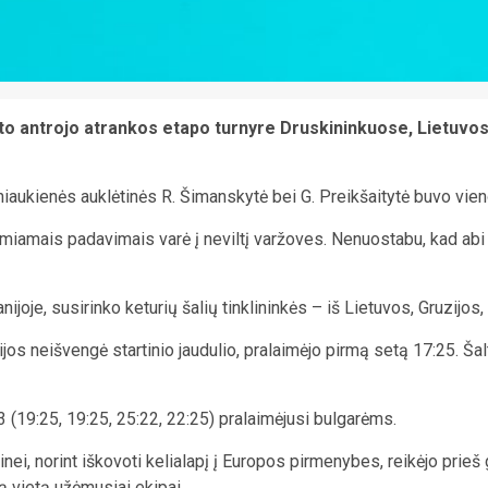
o antrojo atrankos etapo turnyre Druskininkuose, Lietuvos r
iaukienės auklėtinės R. Šimanskytė bei G. Preikšaitytė buvo vieno
tremiamais padavimais varė į neviltį varžoves. Nenuostabu, kad ab
anijoje, susirinko keturių šalių tinklininkės – iš Lietuvos, Gruzijos,
jos neišvengė startinio jaudulio, pralaimėjo pirmą setą 17:25. 
3 (19:25, 19:25, 25:22, 22:25) pralaimėjusi bulgarėms.
nei, norint iškovoti kelialapį į Europos pirmenybes, reikėjo prieš
ją vietą užėmusiai ekipai.