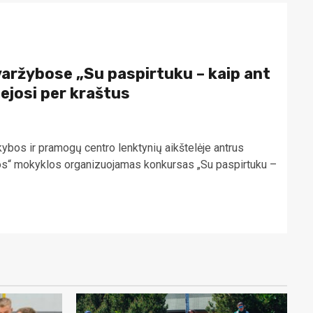
varžybose „Su paspirtuku – kaip ant
ejosi per kraštus
ybos ir pramogų centro lenktynių aikštelėje antrus
nos“ mokyklos organizuojamas konkursas „Su paspirtuku –