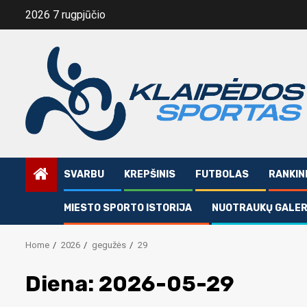
Skip
2026 7 rugpjūčio
to
content
SVARBU
KREPŠINIS
FUTBOLAS
RANKIN
MIESTO SPORTO ISTORIJA
NUOTRAUKŲ GALER
Home
2026
gegužės
29
Diena:
2026-05-29