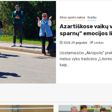
Kitos sporto šakos
Svarbu
Azartiškose vaikų 
sparnų“ emocijos li
2026 29 gegužės
ceskav
Uostamiesčio „Akropolio“ prek
metus vyko tradicinis „Litori
kaip...