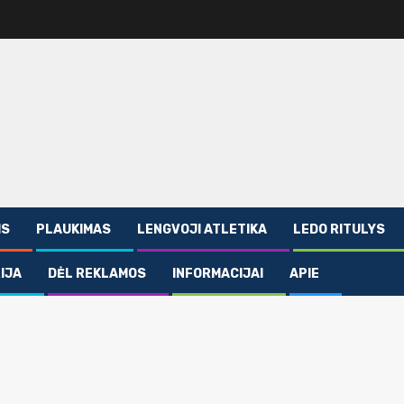
IS
PLAUKIMAS
LENGVOJI ATLETIKA
LEDO RITULYS
IJA
DĖL REKLAMOS
INFORMACIJAI
APIE