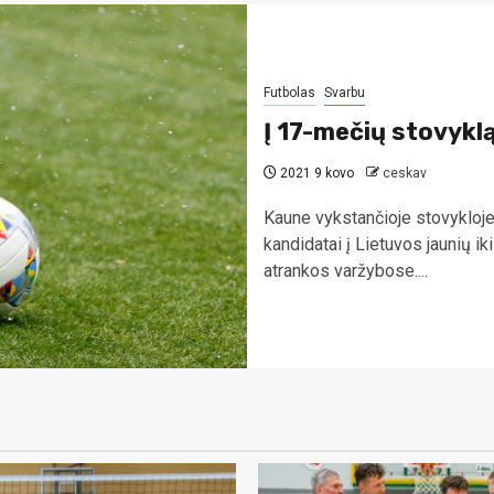
Futbolas
Svarbu
Į 17-mečių stovyklą
2021 9 kovo
ceskav
Kaune vykstančioje stovykloje
kandidatai į Lietuvos jaunių i
atrankos varžybose....