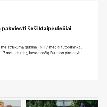
 pakviesti šeši klaipėdiečiai
 meistriškumą gludina 16-17-mečiai futbolininkai,
ki 17 metų rinktinę, kovosiančią Europos pirmenybių