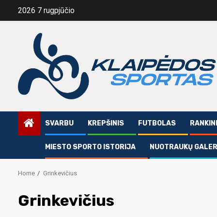
Skip
2026 7 rugpjūčio
to
content
SVARBU
KREPŠINIS
FUTBOLAS
RANKIN
MIESTO SPORTO ISTORIJA
NUOTRAUKŲ GALER
Home
Grinkevičius
Grinkevičius