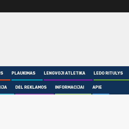
IS
PLAUKIMAS
LENGVOJI ATLETIKA
LEDO RITULYS
IJA
DĖL REKLAMOS
INFORMACIJAI
APIE