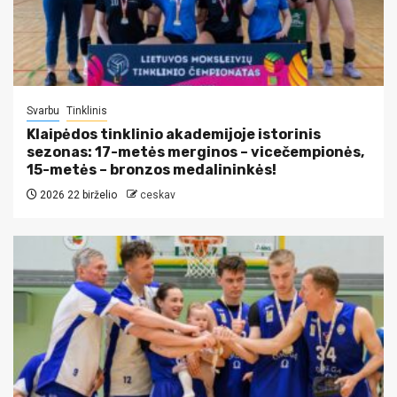
Svarbu
Tinklinis
Klaipėdos tinklinio akademijoje istorinis
sezonas: 17-metės merginos – vicečempionės,
15-metės – bronzos medalininkės!
2026 22 birželio
ceskav