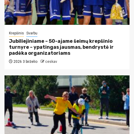
Krepšinis
Svarbu
Jubiliejiniame – 50-ajame šeimų krepšinio
turnyre – ypatingas jausmas, bendrystė ir
padėka organizatoriams
2026 3 birželio
ceskav