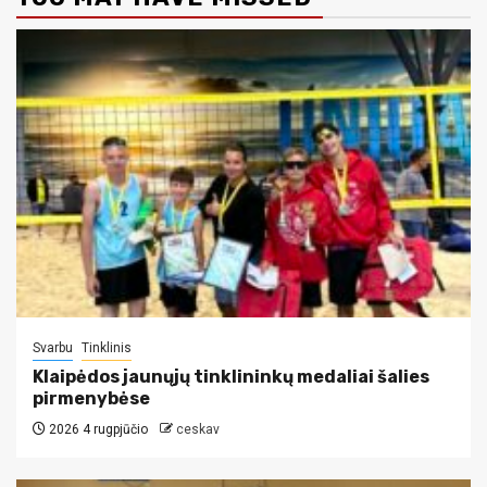
Svarbu
Tinklinis
Klaipėdos jaunųjų tinklininkų medaliai šalies
pirmenybėse
2026 4 rugpjūčio
ceskav