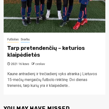
Futbolas
Svarbu
Tarp pretendenčių – keturios
klaipėdietės
2021 16 kovo
ceskav
Kaune antradienį ir trečiadienį vyks atranka į Lietuvos
15-mečių mergaičių futbolo rinktinę. Dvi dienas
trenerės, tarp kurių yra ir klaipėdietė...
YOU MAY HAVE MISSED