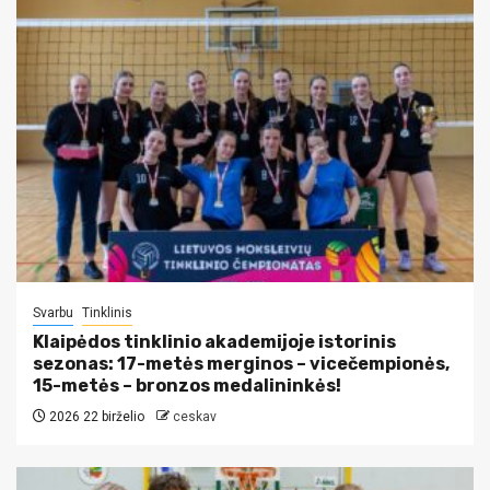
Svarbu
Tinklinis
Klaipėdos tinklinio akademijoje istorinis
sezonas: 17-metės merginos – vicečempionės,
15-metės – bronzos medalininkės!
2026 22 birželio
ceskav