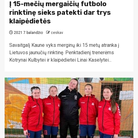
Į 15-mečių mergaičių futbolo
rinktinę sieks patekti dar trys
klaipėdietės
2021 7 balandžio
ceskav
Savaitgalį Kaune vyks merginų iki 15 metų atranka į
Lietuvos jaunučių rinktinę. Penktadienį trenerėms
Kotrynai Kulbytei ir klaipėdietei Linai Kaselytei...