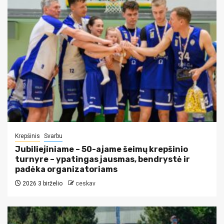
Krepšinis
Svarbu
Jubiliejiniame – 50-ajame šeimų krepšinio
turnyre – ypatingas jausmas, bendrystė ir
padėka organizatoriams
2026 3 birželio
ceskav