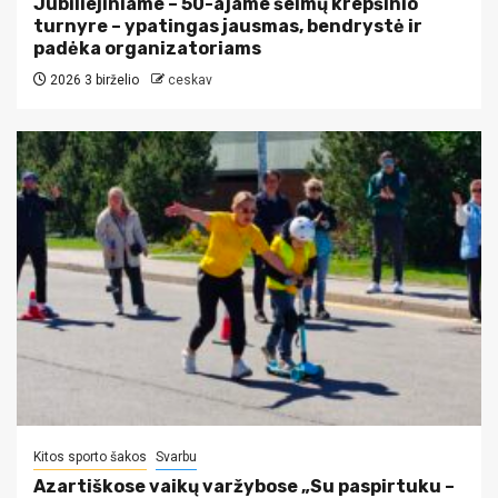
Jubiliejiniame – 50-ajame šeimų krepšinio
turnyre – ypatingas jausmas, bendrystė ir
padėka organizatoriams
2026 3 birželio
ceskav
Kitos sporto šakos
Svarbu
Azartiškose vaikų varžybose „Su paspirtuku –