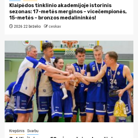
Klaipėdos tinklinio akademijoje istorinis
sezonas: 17-metės merginos – vicečempionės,
15-metės – bronzos medalininkės!
2026 22 birželio
ceskav
Krepšinis
Svarbu