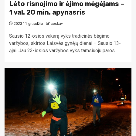
Lėto risnojimo ir ėjimo mėgėjams –
1 val. 20 min. apynasris
2023 11 gruodžio
ceskav
Sausio 12-osios vakarą vyks tradicinės bėgimo
varžybos, skirtos Laisvės gynėjų dienai – Sausio 13-
ąjai. Jau 23-iosios varžybos vyks tamsiuoju paros...