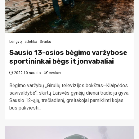
Lengvoji atletika
Svarbu
Sausio 13-osios bėgimo varžybose
sportininkai bėgs it jonvabaliai
2022 10 sausio
ceskav
Bėgimo varžybų „Girulių televizijos bokštas–Klaipėdos
savivaldybė“, skirtų Laisvės gynėjų dienai tradicija gyva.
Sausio 12-ąją, trečiadienį, greitakojai pamiklinti kojas
bus pakviesti...