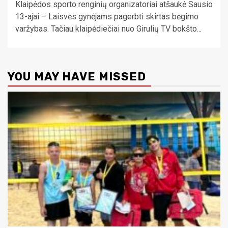
Klaipėdos sporto renginių organizatoriai atšaukė Sausio
13-ajai – Laisvės gynėjams pagerbti skirtas bėgimo
varžybas. Tačiau klaipėdiečiai nuo Girulių TV bokšto...
YOU MAY HAVE MISSED