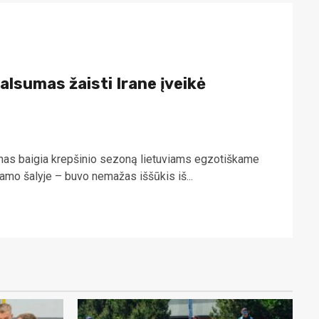
alsumas žaisti Irane įveikė
inas baigia krepšinio sezoną lietuviams egzotiškame
islamo šalyje – buvo nemažas iššūkis iš...