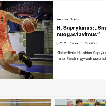
Krepšinis
Svarbu
H. Saprykinas: „Sm
nuogąstavimus“
2021 17 vasario
ceskav
Klaipėdietis Haroldas Sapryk
Irane. Žaisti ir gyventi šioje 