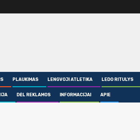
IS
PLAUKIMAS
LENGVOJI ATLETIKA
LEDO RITULYS
IJA
DĖL REKLAMOS
INFORMACIJAI
APIE