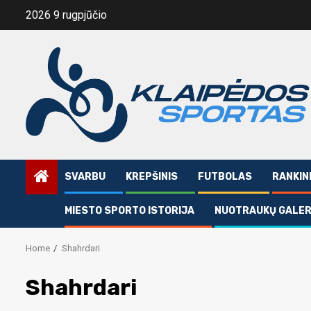
Skip
2026 9 rugpjūčio
to
content
SVARBU
KREPŠINIS
FUTBOLAS
RANKIN
MIESTO SPORTO ISTORIJA
NUOTRAUKŲ GALER
Home
Shahrdari
Shahrdari