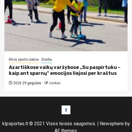
Kitos sporto šakos
Svarbu
Azartiškose vaikų varžybose „Su paspirtuku –
kaip ant sparnų“ emocijos liejosi per kraštus
2026 29 gegužės
ceskav
Facebook
puslapis
klpsportas.lt © 2021 Visos teisės saugomos.
|
Newsphere
by
AF themes.