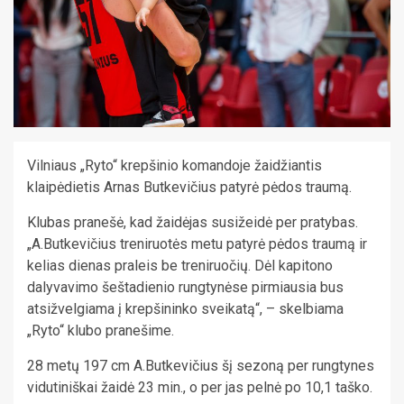
Vilniaus „Ryto“ krepšinio komandoje žaidžiantis
klaipėdietis Arnas Butkevičius patyrė pėdos traumą.
Klubas pranešė, kad žaidėjas susižeidė per pratybas.
„A.Butkevičius treniruotės metu patyrė pėdos traumą ir
kelias dienas praleis be treniruočių. Dėl kapitono
dalyvavimo šeštadienio rungtynėse pirmiausia bus
atsižvelgiama į krepšininko sveikatą“, – skelbiama
„Ryto“ klubo pranešime.
28 metų 197 cm A.Butkevičius šį sezoną per rungtynes
vidutiniškai žaidė 23 min., o per jas pelnė po 10,1 taško.