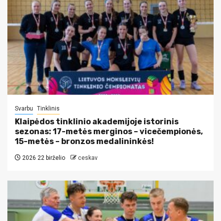
Svarbu
Tinklinis
Klaipėdos tinklinio akademijoje istorinis
sezonas: 17-metės merginos – vicečempionės,
15-metės – bronzos medalininkės!
2026 22 birželio
ceskav