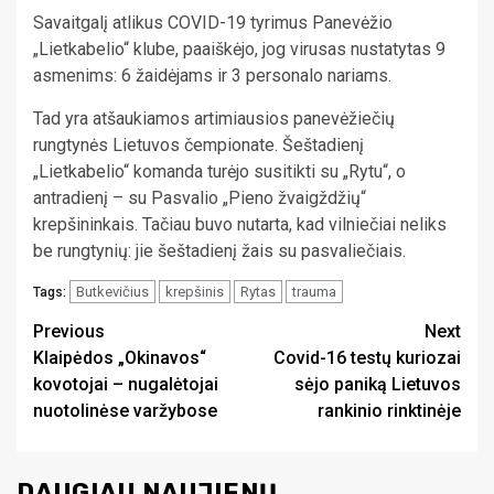
Savaitgalį atlikus COVID-19 tyrimus Panevėžio
„Lietkabelio“ klube, paaiškėjo, jog virusas nustatytas 9
asmenims: 6 žaidėjams ir 3 personalo nariams.
Tad yra atšaukiamos artimiausios panevėžiečių
rungtynės Lietuvos čempionate. Šeštadienį
„Lietkabelio“ komanda turėjo susitikti su „Rytu“, o
antradienį – su Pasvalio „Pieno žvaigždžių“
krepšininkais. Tačiau buvo nutarta, kad vilniečiai neliks
be rungtynių: jie šeštadienį žais su pasvaliečiais.
Butkevičius
krepšinis
Rytas
trauma
Tags:
Continue
Previous
Next
Klaipėdos „Okinavos“
Covid-16 testų kuriozai
Reading
kovotojai – nugalėtojai
sėjo paniką Lietuvos
nuotolinėse varžybose
rankinio rinktinėje
DAUGIAU NAUJIENŲ