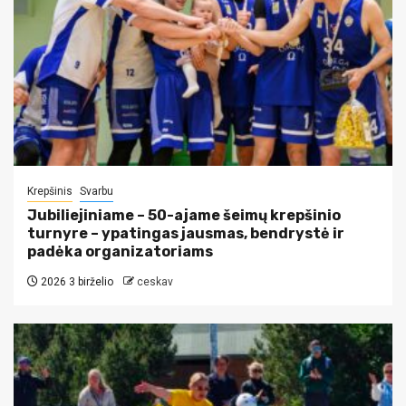
Krepšinis
Svarbu
Jubiliejiniame – 50-ajame šeimų krepšinio
turnyre – ypatingas jausmas, bendrystė ir
padėka organizatoriams
2026 3 birželio
ceskav