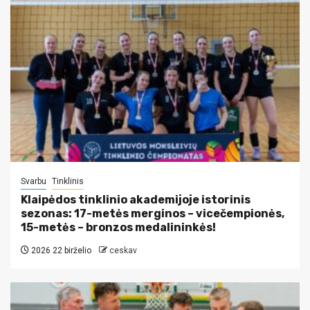
Svarbu
Tinklinis
Klaipėdos tinklinio akademijoje istorinis
sezonas: 17-metės merginos – vicečempionės,
15-metės – bronzos medalininkės!
2026 22 birželio
ceskav