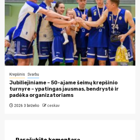
Krepšinis
Svarbu
Jubiliejiniame – 50-ajame šeimų krepšinio
turnyre – ypatingas jausmas, bendrystė ir
padėka organizatoriams
2026 3 birželio
ceskav
Parašykite komentarą