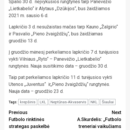
Spalio 30 d. neįvykusios rungtynės tarp Panevėžio
„Lietkabelio“ ir Alytaus „Dzūkijos“, bus žaidžiamos
2021 m. sausio 6 d.
Lapkričio 3 d. nesužaistas mačas tarp Kauno „Žalgirio“
ir Pasvalio „Pieno žvaigždžių“, bus žaidžiamas
gruodžio 13 d.
Į gruodžio mėnesį perkeliamos lapkričio 7 d. turėjusios
vykti Vilniaus „Ryto“ – Panevėžio „Lietkabelio“
rungtynės. Nauja susitikimo data – gruodžio 30 d.
Taip pat perkeliamos lapkričio 11 d. turėjusios vykti
Utenos „Juventus“ ir„Pieno žvaigždžių“ rungtynės.
Nauja data – gruodžio 23 d.
krepšinis
LKL
Neptūnas-Akvaservis
NKL
Šiauliai
Tags:
Continue
Previous
Next
Futbolo rinktinės
A.Skurdelis: „Futbolo
Reading
strategas paskelbė
treneriai vaikučiams