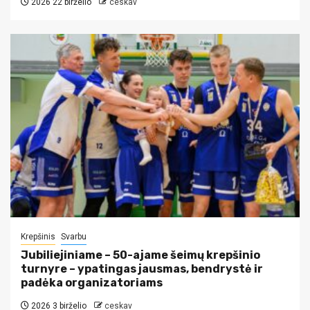
2026 22 birželio
ceskav
Krepšinis
Svarbu
Jubiliejiniame – 50-ajame šeimų krepšinio
turnyre – ypatingas jausmas, bendrystė ir
padėka organizatoriams
2026 3 birželio
ceskav