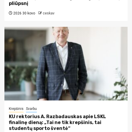
pliūpsnį
2026 30 kovo
ceskav
Krepšinis
Svarbu
KU rektorius A. Razbadauskas apie LSKL
finalinę dieną: „Tai ne tik krepšinis, tai
studentų sporto šventė“