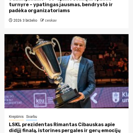
turnyre – ypatingas jausmas, bendrystė ir
padėka organizatoriams
2026 3 birželio
ceskav
Krepšinis
Svarbu
LSKL prezidentas Rimantas Cibauskas apie
didįjį finalą, istorines pergales ir gerų emocijų