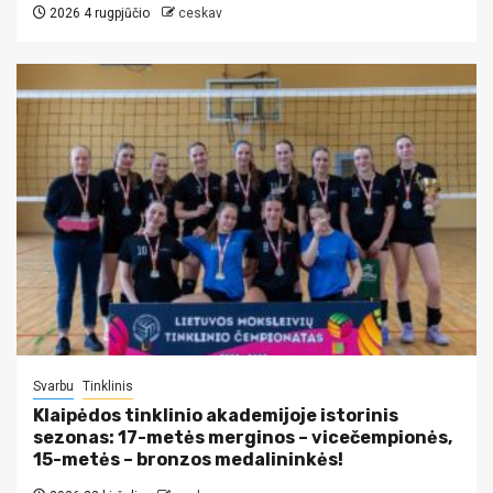
2026 4 rugpjūčio
ceskav
Svarbu
Tinklinis
Klaipėdos tinklinio akademijoje istorinis
sezonas: 17-metės merginos – vicečempionės,
15-metės – bronzos medalininkės!