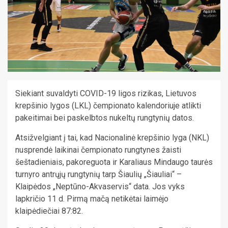
Siekiant suvaldyti COVID-19 ligos rizikas, Lietuvos
krepšinio lygos (LKL) čempionato kalendoriuje atlikti
pakeitimai bei paskelbtos nukeltų rungtynių datos.
Atsižvelgiant į tai, kad Nacionalinė krepšinio lyga (NKL)
nusprendė laikinai čempionato rungtynes žaisti
šeštadieniais, pakoreguota ir Karaliaus Mindaugo taurės
turnyro antrųjų rungtynių tarp Šiaulių „Šiauliai“ –
Klaipėdos „Neptūno-Akvaservis“ data. Jos vyks
lapkričio 11 d. Pirmą mačą netikėtai laimėjo
klaipėdiečiai 87:82.