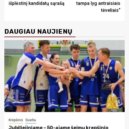
išplėstinį kandidatų sąrašą
tampa lyg antraisiais
tėveliais“
DAUGIAU NAUJIENŲ
Krepšinis
Svarbu
Jubiliejiniame – 50-ajame šeimų krepšinio