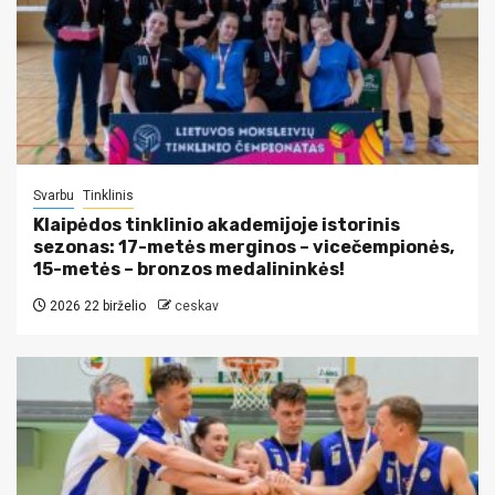
Svarbu
Tinklinis
Klaipėdos tinklinio akademijoje istorinis
sezonas: 17-metės merginos – vicečempionės,
15-metės – bronzos medalininkės!
2026 22 birželio
ceskav