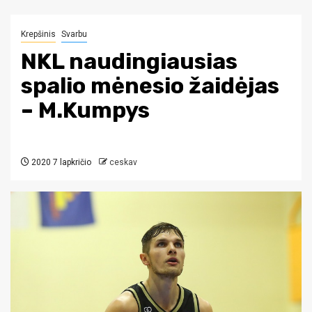
Krepšinis
Svarbu
NKL naudingiausias
spalio mėnesio žaidėjas
– M.Kumpys
2020 7 lapkričio
ceskav