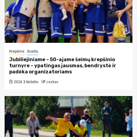
Krepšinis
Svarbu
Jubiliejiniame – 50-ajame šeimų krepšinio
turnyre – ypatingas jausmas, bendrystė ir
padėka organizatoriams
2026 3 birželio
ceskav