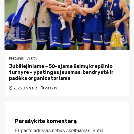
Krepšinis
Svarbu
Jubiliejiniame – 50-ajame šeimų krepšinio
turnyre – ypatingas jausmas, bendrystė ir
padėka organizatoriams
2026 3 birželio
ceskav
Parašykite komentarą
El. pašto adresas nebus skelbiamas.
Būtini