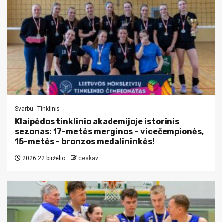
Svarbu
Tinklinis
Klaipėdos tinklinio akademijoje istorinis
sezonas: 17-metės merginos – vicečempionės,
15-metės – bronzos medalininkės!
2026 22 birželio
ceskav