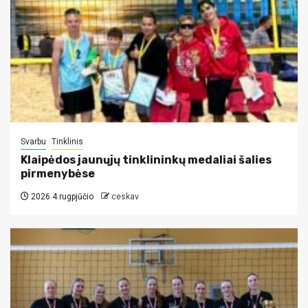
Svarbu
Tinklinis
Klaipėdos jaunųjų tinklininkų medaliai šalies
pirmenybėse
2026 4 rugpjūčio
ceskav