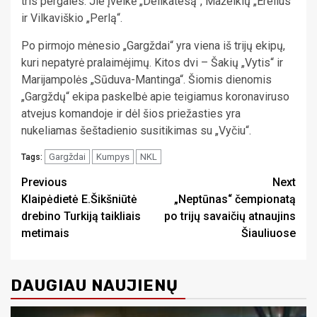
tris pergales. Jie įveikė „Delikatesą“, Mažeikių „Erelius“
ir Vilkaviškio „Perlą“.
Po pirmojo mėnesio „Gargždai“ yra viena iš trijų ekipų,
kuri nepatyrė pralaimėjimų. Kitos dvi – Šakių „Vytis“ ir
Marijampolės „Sūduva-Mantinga“. Šiomis dienomis
„Gargždų“ ekipa paskelbė apie teigiamus koronaviruso
atvejus komandoje ir dėl šios priežasties yra
nukeliamas šeštadienio susitikimas su „Vyčiu“.
Gargždai
Kumpys
NKL
Tags:
Continue
Previous
Next
Klaipėdietė E.Šikšniūtė
„Neptūnas“ čempionatą
Reading
drebino Turkiją taikliais
po trijų savaičių atnaujins
metimais
Šiauliuose
DAUGIAU NAUJIENŲ