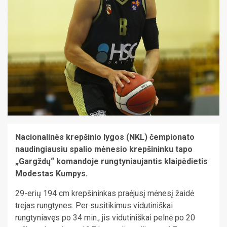
Nacionalinės krepšinio lygos (NKL) čempionato
naudingiausiu spalio mėnesio krepšininku tapo
„Gargždų“ komandoje rungtyniaujantis klaipėdietis
Modestas Kumpys.
29-erių 194 cm krepšininkas praėjusį mėnesį žaidė
trejas rungtynes. Per susitikimus vidutiniškai
rungtyniavęs po 34 min., jis vidutiniškai pelnė po 20