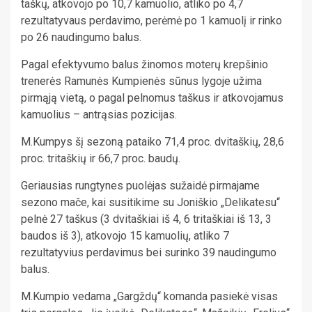
taškų, atkovojo po 10,7 kamuolio, atliko po 4,7
rezultatyvaus perdavimo, perėmė po 1 kamuolį ir rinko
po 26 naudingumo balus.
Pagal efektyvumo balus žinomos moterų krepšinio
trenerės Ramunės Kumpienės sūnus lygoje užima
pirmąją vietą, o pagal pelnomus taškus ir atkovojamus
kamuolius – antrąsias pozicijas.
M.Kumpys šį sezoną pataiko 71,4 proc. dvitaškių, 28,6
proc. tritaškių ir 66,7 proc. baudų.
Geriausias rungtynes puolėjas sužaidė pirmajame
sezono mače, kai susitikime su Joniškio „Delikatesu“
pelnė 27 taškus (3 dvitaškiai iš 4, 6 tritaškiai iš 13, 3
baudos iš 3), atkovojo 15 kamuolių, atliko 7
rezultatyvius perdavimus bei surinko 39 naudingumo
balus.
M.Kumpio vedama „Gargždų“ komanda pasiekė visas