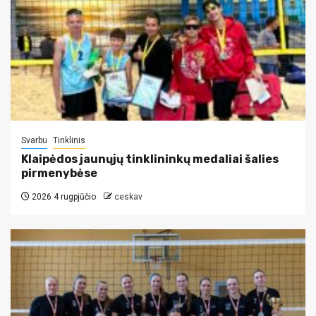
Svarbu
Tinklinis
Klaipėdos jaunųjų tinklininkų medaliai šalies
pirmenybėse
2026 4 rugpjūčio
ceskav