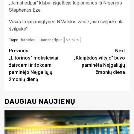
„Jamshedpur“ klubui išgelbėjo legionierius iš Nigerijos
Stephenas Eze.
Visas trejas rungtynes N.Valskis žaidė „nuo švilpuko iki
švilpuko“.
futbolas
Jamshedpur
Valskis
Tags:
Continue
Previous
Next
„Litorinos“ moksleiviai
„Klaipėdos viltyje“ buvo
Reading
žaisdami ir šokdami
paminėta Neįgaliųjų
paminėjo Neįgaliųjų
žmonių diena
žmonių dieną
DAUGIAU NAUJIENŲ