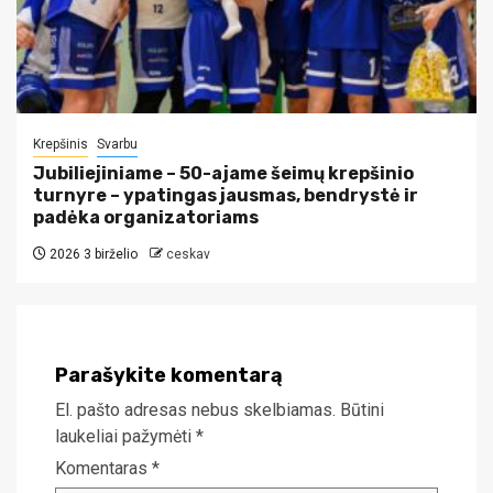
Krepšinis
Svarbu
Jubiliejiniame – 50-ajame šeimų krepšinio
turnyre – ypatingas jausmas, bendrystė ir
padėka organizatoriams
2026 3 birželio
ceskav
Parašykite komentarą
El. pašto adresas nebus skelbiamas.
Būtini
laukeliai pažymėti
*
Komentaras
*