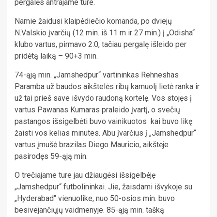
pergalės antrajame ture.
Namie žaidusi klaipėdiečio komanda, po dviejų
N.Valskio įvarčių (12 min. iš 11 m ir 27 min.) į „Odisha“
klubo vartus, pirmavo 2:0, tačiau pergalę išleido per
pridėtą laiką – 90+3 min.
74-ąją min. „Jamshedpur“ vartininkas Rehneshas
Paramba už baudos aikštelės ribų kamuolį lietė ranka ir
už tai prieš save išvydo raudoną kortelę. Vos stojęs į
vartus Pawanas Kumaras praleido įvartį, o svečių
pastangos išsigelbėti buvo vainikuotos kai buvo likę
žaisti vos kelias minutes. Abu įvarčius į „Jamshedpur“
vartus įmušė brazilas Diego Mauricio, aikštėje
pasirodęs 59-ąją min.
O trečiajame ture jau džiaugėsi išsigelbėję
„Jamshedpur“ futbolininkai. Jie, žaisdami išvykoje su
„Hyderabad“ vienuolike, nuo 50-osios min. buvo
besivejančiųjų vaidmenyje. 85-ąją min. tašką