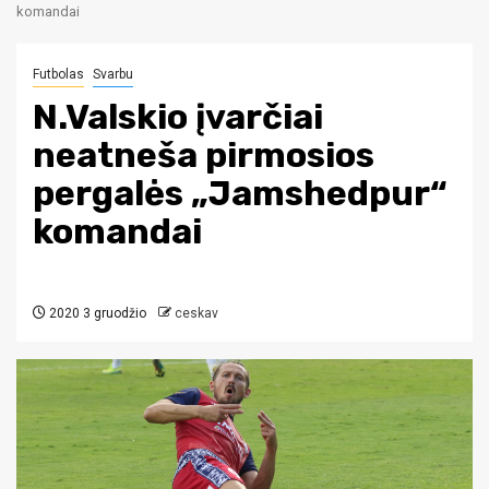
komandai
Futbolas
Svarbu
N.Valskio įvarčiai
neatneša pirmosios
pergalės „Jamshedpur“
komandai
2020 3 gruodžio
ceskav