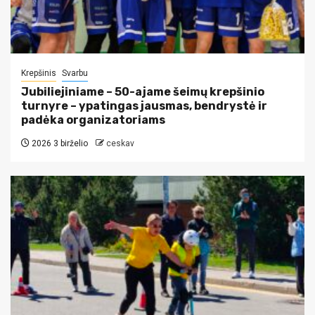
Krepšinis
Svarbu
Jubiliejiniame – 50-ajame šeimų krepšinio
turnyre – ypatingas jausmas, bendrystė ir
padėka organizatoriams
2026 3 birželio
ceskav