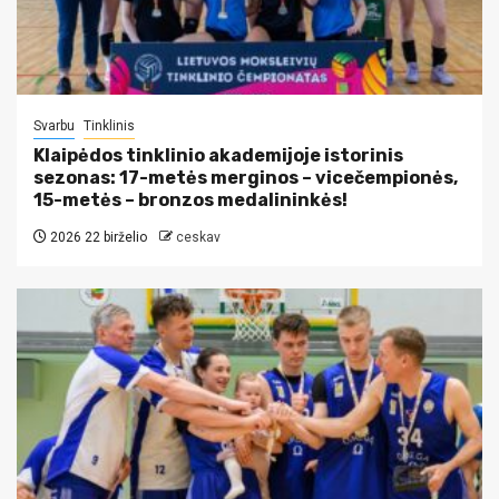
Svarbu
Tinklinis
Klaipėdos tinklinio akademijoje istorinis
sezonas: 17-metės merginos – vicečempionės,
15-metės – bronzos medalininkės!
2026 22 birželio
ceskav