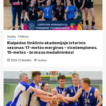
Svarbu
Tinklinis
Klaipėdos tinklinio akademijoje istorinis
sezonas: 17-metės merginos – vicečempionės,
15-metės – bronzos medalininkės!
2026 22 birželio
ceskav