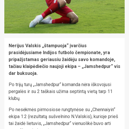
Nerijus Valskis „štampuoja“ įvarčius
prasidėjusiame Indijos futbolo čempionate, yra
pripažįstamas geriausiu žaidėju savo komandoje,
tačiau klaipėdiečio naujoji ekipa – „Jamshedpur“ vis
dar buksuoja.
Po trijų turų „Jamshedpur“ komanda nėra iškovojusi
pergalės ir su 2 taškais užima septintą vietą tarp 11
klubų.
Po nesėkmės pirmosiose rungtynėse su „Chennaiyin“
ekipa 1:2 (rezultatą sušvelnino N.Valskis), kurioje prieš
tai žaidė lietuvis, „Jamshedpur“ vienuolikė buvo arti