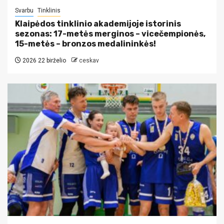
Svarbu
Tinklinis
Klaipėdos tinklinio akademijoje istorinis
sezonas: 17-metės merginos – vicečempionės,
15-metės – bronzos medalininkės!
2026 22 birželio
ceskav