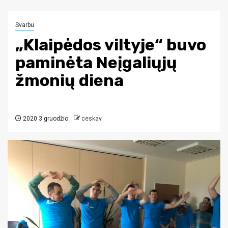
Svarbu
„Klaipėdos viltyje“ buvo
paminėta Neįgaliųjų
žmonių diena
2020 3 gruodžio
ceskav