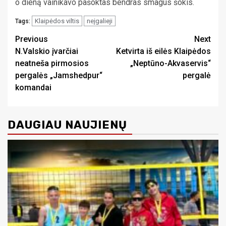
o dieną vainikavo pašoktas bendras smagus šokis.
Klaipėdos viltis
neįgalieji
Tags:
Continue
Previous
Next
N.Valskio įvarčiai
Ketvirta iš eilės Klaipėdos
Reading
neatneša pirmosios
„Neptūno-Akvaservis“
pergalės „Jamshedpur“
pergalė
komandai
DAUGIAU NAUJIENŲ