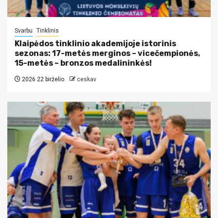
Svarbu
Tinklinis
Klaipėdos tinklinio akademijoje istorinis
sezonas: 17-metės merginos – vicečempionės,
15-metės – bronzos medalininkės!
2026 22 birželio
ceskav