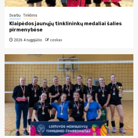
Svarbu
Tinklinis
Klaipėdos jaunųjų tinklininkų medaliai šalies
pirmenybėse
2026 4 rugpjūčio
ceskav