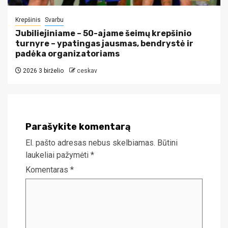
Krepšinis
Svarbu
Jubiliejiniame – 50-ajame šeimų krepšinio
turnyre – ypatingas jausmas, bendrystė ir
padėka organizatoriams
2026 3 birželio
ceskav
Parašykite komentarą
El. pašto adresas nebus skelbiamas.
Būtini
laukeliai pažymėti
*
Komentaras
*