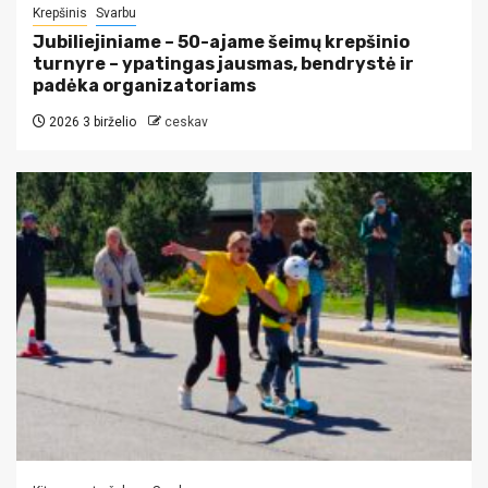
Krepšinis
Svarbu
Jubiliejiniame – 50-ajame šeimų krepšinio
turnyre – ypatingas jausmas, bendrystė ir
padėka organizatoriams
2026 3 birželio
ceskav