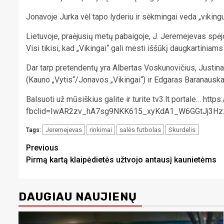
Jonavoje Jurka vėl tapo lyderiu ir sėkmingai veda „vikingus
Lietuvoje, praėjusių metų pabaigoje, J. Jeremejevas spėjo
Visi tikisi, kad „Vikingai“ gali mesti iššūkį daugkartini
Dar tarp pretendentų yra Albertas Voskunovičius, Justin
(Kauno „Vytis“/Jonavos „Vikingai“) ir Edgaras Baranausk
Balsuoti už mūsiškius galite ir turite tv3.lt portale… htt
fbclid=IwAR2zv_hA7sg9NKK615_xyKdA1_W6GGtJj3H
Jeremejevas
rinkimai
salės futbolas
Skurdelis
Tags:
Continue
Previous
Pirmą kartą klaipėdietės užtvojo antausį kaunietėms
Reading
DAUGIAU NAUJIENŲ