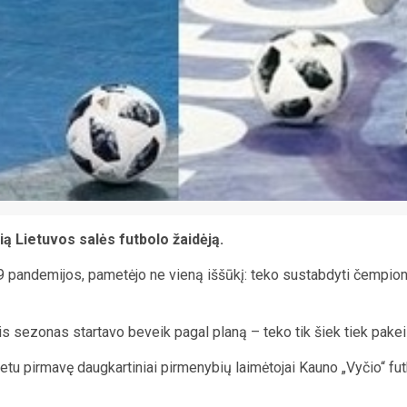
ią Lietuvos salės futbolo žaidėją.
9 pandemijos, pametėjo ne vieną iššūkį: teko sustabdyti čempiona
sis sezonas startavo beveik pagal planą – teko tik šiek tiek pak
u pirmavę daugkartiniai pirmenybių laimėtojai Kauno „Vyčio“ fut