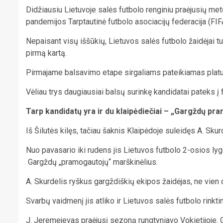
Didžiausiu Lietuvoje salės futbolo renginiu praėjusių me
pandemijos Tarptautinė futbolo asociacijų federacija (FI
Nepaisant visų iššūkių, Lietuvos salės futbolo žaidėjai t
pirmą kartą.
Pirmajame balsavimo etape sirgaliams pateikiamas platus k
Vėliau trys daugiausiai balsų surinkę kandidatai pateks į 
Tarp kandidatų yra ir du klaipėdiečiai – „Gargždų p
Iš Šilutės kilęs, tačiau šaknis Klaipėdoje suleidęs A. Sku
Nuo pavasario iki rudens jis Lietuvos futbolo 2-osios lyg
Gargždų „pramogautojų“ marškinėlius.
A. Skurdelis ryškus gargždiškių ekipos žaidėjas, ne vien d
Svarbų vaidmenį jis atliko ir Lietuvos salės futbolo rinkti
J. Jeremejevas praėjusį sezoną rungtyniavo Vokietijoje. G