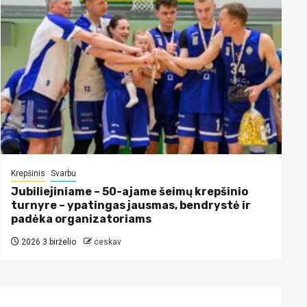
Krepšinis
Svarbu
Jubiliejiniame – 50-ajame šeimų krepšinio
turnyre – ypatingas jausmas, bendrystė ir
padėka organizatoriams
2026 3 birželio
ceskav