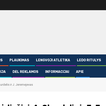
IS
PLAUKIMAS
LENGVOJI ATLETIKA
LEDO RITULYS
IJA
DĖL REKLAMOS
INFORMACIJAI
APIE
urdelis ir J. Jeremejevas