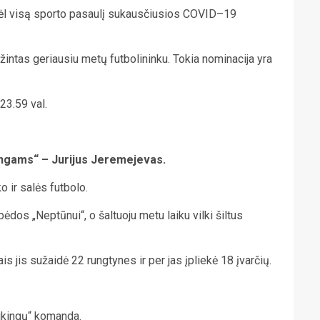
u dėl visą sporto pasaulį sukausčiusios COVID–19
žintas geriausiu metų futbolininku. Tokia nominacija yra
23.59 val.
ingams“ – Jurijus Jeremejevas.
o ir salės futbolo.
dos „Neptūnui“, o šaltuoju metu laiku vilki šiltus
s jis sužaidė 22 rungtynes ir per jas įpliekė 18 įvarčių.
Vikingų“ komanda.