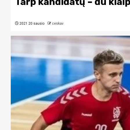
Tarp kandidatų – du klaip
2021 20 sausio
ceskav