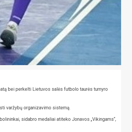
tą bei perkelti Lietuvos salės futbolo taurės turnyro
eisti varžybų organizavimo sistemą.
bolininkai, sidabro medaliai atiteko Jonavos „Vikingams“,