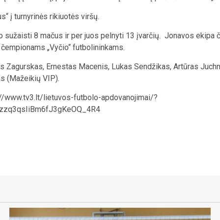
“ į turnyrinės rikiuotės viršų.
 sužaisti 8 mačus ir per juos pelnyti 13 įvarčių. Jonavos ekipa č
ams čempionams „Vyčio“ futbolininkams.
as Zagurskas, Ernestas Macenis, Lukas Sendžikas, Artūras Juchno
as (Mažeikių VIP).
ps://www.tv3.lt/lietuvos-futbolo-apdovanojimai/?
zzzq3qsIiBm6fJ3gKeOQ_4R4