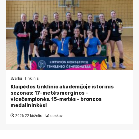
Svarbu
Tinklinis
Klaipėdos tinklinio akademijoje istorinis
sezonas: 17-metės merginos –
vicečempionės, 15-metės – bronzos
medalininkės!
2026 22 birželio
ceskav