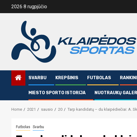
Skip
2026 8 rugpjūčio
to
content
SVARBU
KREPŠINIS
FUTBOLAS
RANKIN
MIESTO SPORTO ISTORIJA
NUOTRAUKŲ GALER
Home
2021
sausio
20
Tarp kandidatų – du klaipėdiečiai: A. Sk
Futbolas
Svarbu