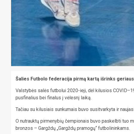
Šalies Futbolo federacija pirmą kartą išrinks geriaus
Valstybės salės futbolui 2020-ieji, dėl kilusios COVID–1
pusfinalius bei finalus į vėlesnį laiką.
Tačiau su kilusiais sunkumais buvo susitvarkyta ir nauja
O nutrauktų pirmenybių čempionais buvo paskelbti tuo met
bronzos – Gargždų „Gargždų pramogų“ futbolininkams.