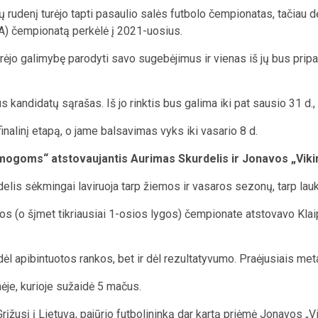
tų rudenį turėjo tapti pasaulio salės futbolo čempionatas, tačia
FA) čempionatą perkėlė į 2021-uosius.
urėjo galimybę parodyti savo sugebėjimus ir vienas iš jų bus pripa
andidatų sąrašas. Iš jo rinktis bus galima iki pat sausio 31 d., 
finalinį etapą, o jame balsavimas vyks iki vasario 8 d.
ramogoms“ atstovaujantis Aurimas Skurdelis ir Jonavos „Vik
rdelis sėkmingai laviruoja tarp žiemos ir vasaros sezonų, tarp lauk
os (o šįmet tikriausiai 1-osios lygos) čempionate atstovavo Klaipė
ėl apibintuotos rankos, bet ir dėl rezultatyvumo. Praėjusiais metai
nėje, kurioje sužaidė 5 mačus.
rįžusį į Lietuvą, pajūrio futbolininką dar kartą priėmė Jonavos „