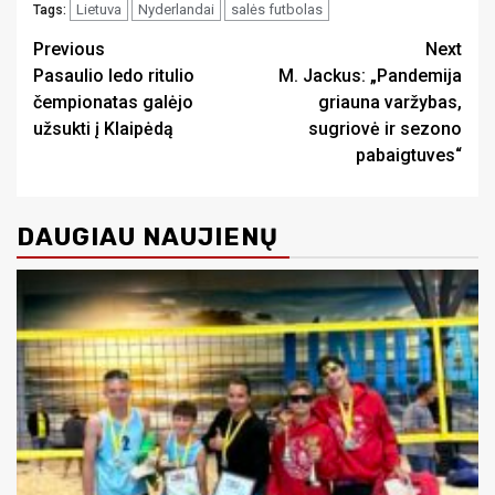
Lietuva
Nyderlandai
salės futbolas
Tags:
Continue
Previous
Next
Pasaulio ledo ritulio
M. Jackus: „Pandemija
Reading
čempionatas galėjo
griauna varžybas,
užsukti į Klaipėdą
sugriovė ir sezono
pabaigtuves“
DAUGIAU NAUJIENŲ