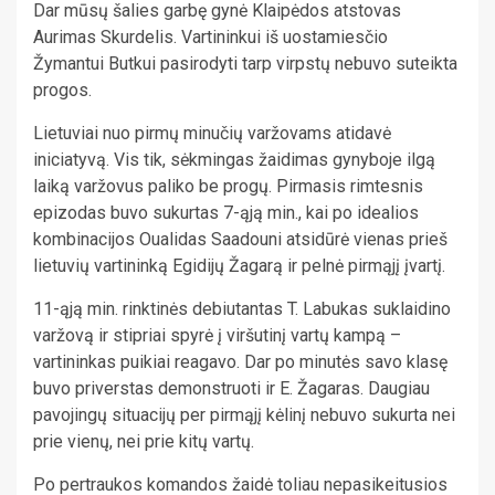
Dar mūsų šalies garbę gynė Klaipėdos atstovas
Aurimas Skurdelis. Vartininkui iš uostamiesčio
Žymantui Butkui pasirodyti tarp virpstų nebuvo suteikta
progos.
Lietuviai nuo pirmų minučių varžovams atidavė
iniciatyvą. Vis tik, sėkmingas žaidimas gynyboje ilgą
laiką varžovus paliko be progų. Pirmasis rimtesnis
epizodas buvo sukurtas 7-ąją min., kai po idealios
kombinacijos Oualidas Saadouni atsidūrė vienas prieš
lietuvių vartininką Egidijų Žagarą ir pelnė pirmąjį įvartį.
11-ąją min. rinktinės debiutantas T. Labukas suklaidino
varžovą ir stipriai spyrė į viršutinį vartų kampą –
vartininkas puikiai reagavo. Dar po minutės savo klasę
buvo priverstas demonstruoti ir E. Žagaras. Daugiau
pavojingų situacijų per pirmąjį kėlinį nebuvo sukurta nei
prie vienų, nei prie kitų vartų.
Po pertraukos komandos žaidė toliau nepasikeitusios