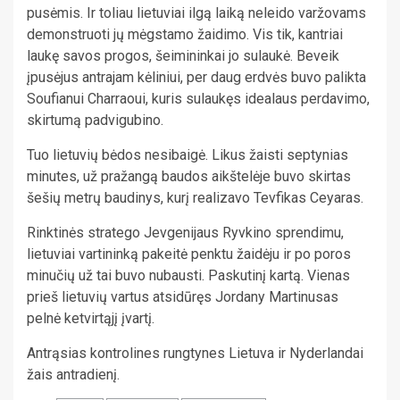
pusėmis. Ir toliau lietuviai ilgą laiką neleido varžovams
demonstruoti jų mėgstamo žaidimo. Vis tik, kantriai
laukę savos progos, šeimininkai jo sulaukė. Beveik
įpusėjus antrajam kėliniui, per daug erdvės buvo palikta
Soufianui Charraoui, kuris sulaukęs idealaus perdavimo,
skirtumą padvigubino.
Tuo lietuvių bėdos nesibaigė. Likus žaisti septynias
minutes, už pražangą baudos aikštelėje buvo skirtas
šešių metrų baudinys, kurį realizavo Tevfikas Ceyaras.
Rinktinės stratego Jevgenijaus Ryvkino sprendimu,
lietuviai vartininką pakeitė penktu žaidėju ir po poros
minučių už tai buvo nubausti. Paskutinį kartą. Vienas
prieš lietuvių vartus atsidūręs Jordany Martinusas
pelnė ketvirtąjį įvartį.
Antrąsias kontrolines rungtynes Lietuva ir Nyderlandai
žais antradienį.