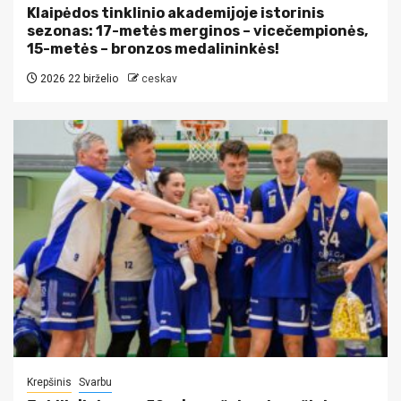
Klaipėdos tinklinio akademijoje istorinis
sezonas: 17-metės merginos – vicečempionės,
15-metės – bronzos medalininkės!
2026 22 birželio
ceskav
Krepšinis
Svarbu