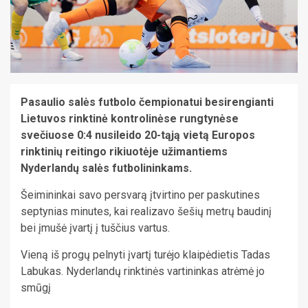
Pasaulio salės futbolo čempionatui besirengianti
Lietuvos rinktinė kontrolinėse rungtynėse
svečiuose 0:4 nusileido 20-tąją vietą Europos
rinktinių reitingo rikiuotėje užimantiems
Nyderlandų salės futbolininkams.
Šeimininkai savo persvarą įtvirtino per paskutines
septynias minutes, kai realizavo šešių metrų baudinį
bei įmušė įvartį į tuščius vartus.
Vieną iš progų pelnyti įvartį turėjo klaipėdietis Tadas
Labukas. Nyderlandų rinktinės vartininkas atrėmė jo
smūgį