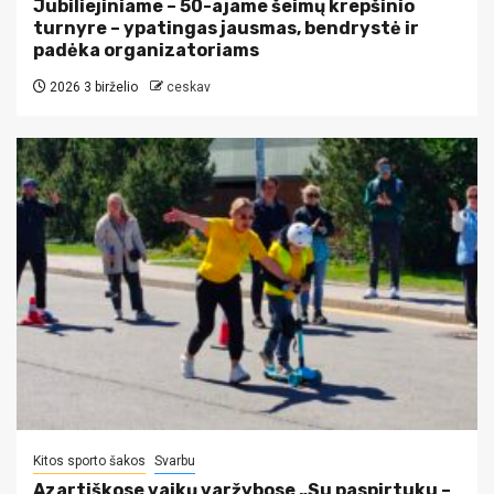
Jubiliejiniame – 50-ajame šeimų krepšinio
turnyre – ypatingas jausmas, bendrystė ir
padėka organizatoriams
2026 3 birželio
ceskav
Kitos sporto šakos
Svarbu
Azartiškose vaikų varžybose „Su paspirtuku –