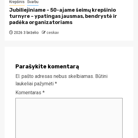
Krepšinis
Svarbu
Jubiliejiniame – 50-ajame šeimų krepšinio
turnyre – ypatingas jausmas, bendrystė ir
padėka organizatoriams
2026 3 birželio
ceskav
Parašykite komentarą
El. pašto adresas nebus skelbiamas.
Būtini
laukeliai pažymėti
*
Komentaras
*