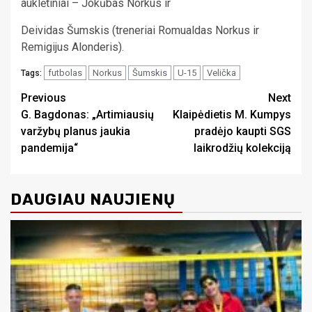
auklėtiniai – Jokūbas Norkus ir
Deividas Šumskis (treneriai Romualdas Norkus ir
Remigijus Alonderis).
futbolas
Norkus
Šumskis
U-15
Velička
Tags:
Continue
Previous
Next
G. Bagdonas: „Artimiausių
Klaipėdietis M. Kumpys
Reading
varžybų planus jaukia
pradėjo kaupti SGS
pandemija“
laikrodžių kolekciją
DAUGIAU NAUJIENŲ