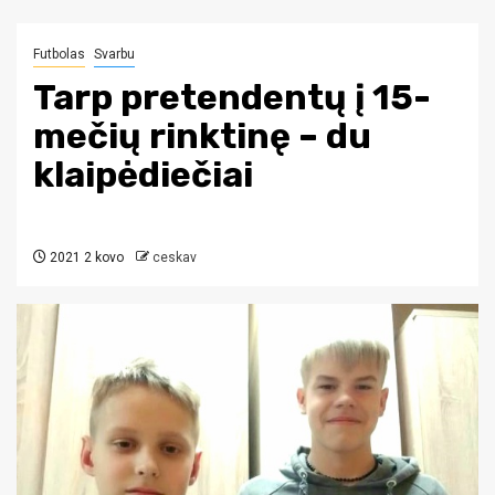
Futbolas
Svarbu
Tarp pretendentų į 15-
mečių rinktinę – du
klaipėdiečiai
2021 2 kovo
ceskav