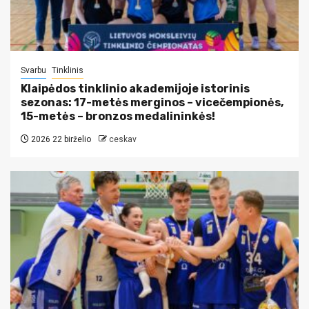
Svarbu
Tinklinis
Klaipėdos tinklinio akademijoje istorinis
sezonas: 17-metės merginos – vicečempionės,
15-metės – bronzos medalininkės!
2026 22 birželio
ceskav