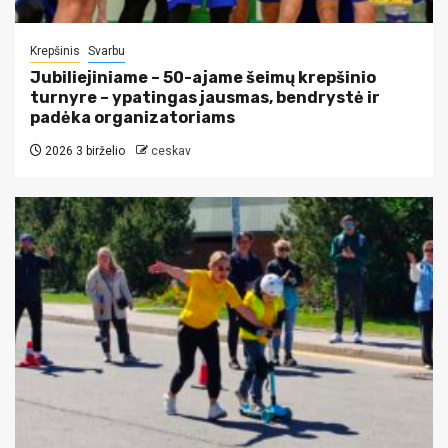
Krepšinis
Svarbu
Jubiliejiniame – 50-ajame šeimų krepšinio
turnyre – ypatingas jausmas, bendrystė ir
padėka organizatoriams
2026 3 birželio
ceskav