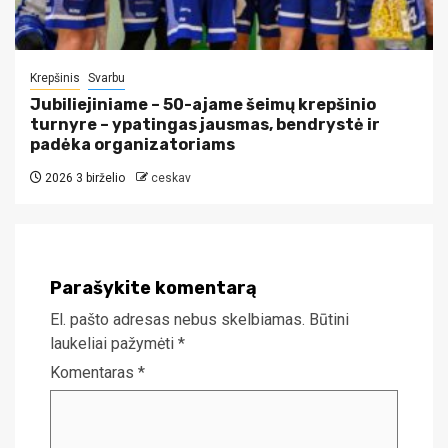
Krepšinis
Svarbu
Jubiliejiniame – 50-ajame šeimų krepšinio
turnyre – ypatingas jausmas, bendrystė ir
padėka organizatoriams
2026 3 birželio
ceskav
Parašykite komentarą
El. pašto adresas nebus skelbiamas.
Būtini
laukeliai pažymėti
*
Komentaras
*