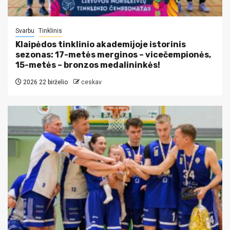
Svarbu
Tinklinis
Klaipėdos tinklinio akademijoje istorinis
sezonas: 17-metės merginos – vicečempionės,
15-metės – bronzos medalininkės!
2026 22 birželio
ceskav