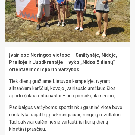
Įvairiose Neringos vietose – Smiltynėje, Nidoje,
Preiloje ir Juodkrantėje – vyko „Nidos 5 dienų“
orientavimosi sporto varžybos.
Tiek dienų gražiame Lietuvos kampelyje, tvyrant
alinančiam karščiui, kovojo įvairiausio amžiaus šios
sporto šakos entuziastai – nuo pirmokų iki senjorų.
Pasibaigus varžyboms sportininkų galutinė vieta buvo
nustatyta pagal trijų sėkmingiausių rungčių rezultatus.
Tad dalyviai galėjo nesielvartauti, jei kurią dieną
klostėsi prasčiau.