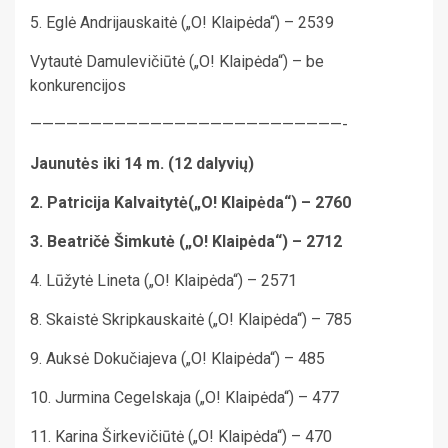
5. Eglė Andrijauskaitė („O! Klaipėda“) – 2539
Vytautė Damulevičiūtė („O! Klaipėda“) – be
konkurencijos
——————————————————————————-
Jaunutės iki 14 m. (12 dalyvių)
2. Patricija
Kalvaitytė
(„O! Klaipėda“) – 2760
3. Beatričė Šimkutė („O! Klaipėda“) – 2712
4. Lūžytė Lineta („O! Klaipėda“) – 2571
8. Skaistė Skripkauskaitė („O! Klaipėda“) – 785
9. Auksė Dokučiajeva („O! Klaipėda“) – 485
10. Jurmina Cegelskaja („O! Klaipėda“) – 477
11. Karina Širkevičiūtė („O! Klaipėda“) – 470