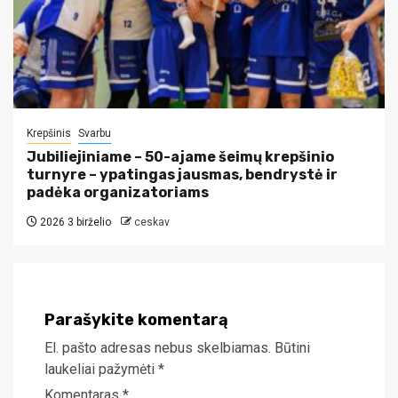
Krepšinis
Svarbu
Jubiliejiniame – 50-ajame šeimų krepšinio
turnyre – ypatingas jausmas, bendrystė ir
padėka organizatoriams
2026 3 birželio
ceskav
Parašykite komentarą
El. pašto adresas nebus skelbiamas.
Būtini
laukeliai pažymėti
*
Komentaras
*