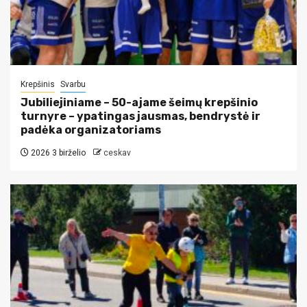
Krepšinis
Svarbu
Jubiliejiniame – 50-ajame šeimų krepšinio
turnyre – ypatingas jausmas, bendrystė ir
padėka organizatoriams
2026 3 birželio
ceskav