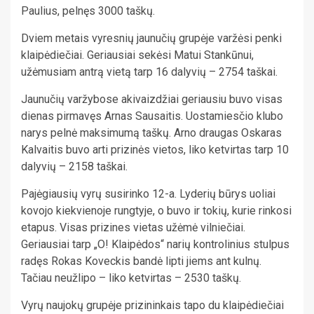
Paulius, pelnęs 3000 taškų.
Dviem metais vyresnių jaunučių grupėje varžėsi penki
klaipėdiečiai. Geriausiai sekėsi Matui Stankūnui,
užėmusiam antrą vietą tarp 16 dalyvių – 2754 taškai.
Jaunučių varžybose akivaizdžiai geriausiu buvo visas
dienas pirmavęs Arnas Sausaitis. Uostamiesčio klubo
narys pelnė maksimumą taškų. Arno draugas Oskaras
Kalvaitis buvo arti prizinės vietos, liko ketvirtas tarp 10
dalyvių – 2158 taškai.
Pajėgiausių vyrų susirinko 12-a. Lyderių būrys uoliai
kovojo kiekvienoje rungtyje, o buvo ir tokių, kurie rinkosi
etapus. Visas prizines vietas užėmė vilniečiai.
Geriausiai tarp „O! Klaipėdos“ narių kontrolinius stulpus
radęs Rokas Koveckis bandė lipti jiems ant kulnų.
Tačiau neužlipo – liko ketvirtas – 2530 taškų.
Vyrų naujokų grupėje prizininkais tapo du klaipėdiečiai