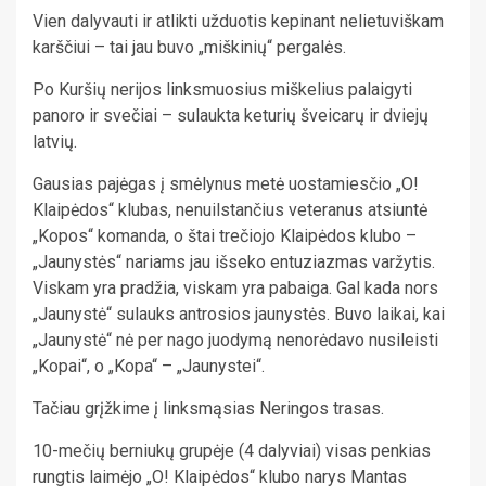
Vien dalyvauti ir atlikti užduotis kepinant nelietuviškam
karščiui – tai jau buvo „miškinių“ pergalės.
Po Kuršių nerijos linksmuosius miškelius palaigyti
panoro ir svečiai – sulaukta keturių šveicarų ir dviejų
latvių.
Gausias pajėgas į smėlynus metė uostamiesčio „O!
Klaipėdos“ klubas, nenuilstančius veteranus atsiuntė
„Kopos“ komanda, o štai trečiojo Klaipėdos klubo –
„Jaunystės“ nariams jau išseko entuziazmas varžytis.
Viskam yra pradžia, viskam yra pabaiga. Gal kada nors
„Jaunystė“ sulauks antrosios jaunystės. Buvo laikai, kai
„Jaunystė“ nė per nago juodymą nenorėdavo nusileisti
„Kopai“, o „Kopa“ – „Jaunystei“.
Tačiau grįžkime į linksmąsias Neringos trasas.
10-mečių berniukų grupėje (4 dalyviai) visas penkias
rungtis laimėjo „O! Klaipėdos“ klubo narys Mantas