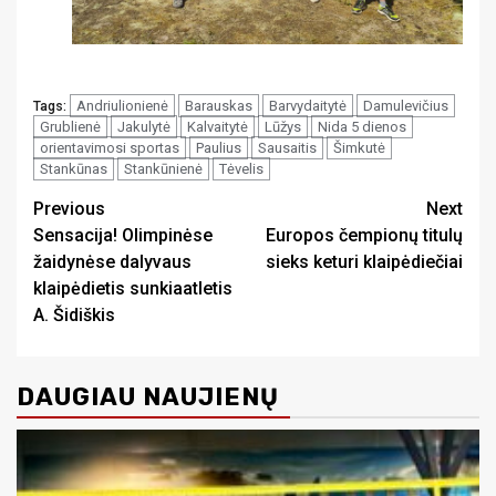
Andriulionienė
Barauskas
Barvydaitytė
Damulevičius
Tags:
Grublienė
Jakulytė
Kalvaitytė
Lūžys
Nida 5 dienos
orientavimosi sportas
Paulius
Sausaitis
Šimkutė
Stankūnas
Stankūnienė
Tėvelis
Continue
Previous
Next
Sensacija! Olimpinėse
Europos čempionų titulų
Reading
žaidynėse dalyvaus
sieks keturi klaipėdiečiai
klaipėdietis sunkiaatletis
A. Šidiškis
DAUGIAU NAUJIENŲ