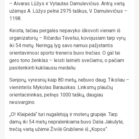
– Aivaras Lūžys ir Vytautas Damulevičius. Antrą vietą
užėmęs A. Lūžys pelnė 2975 taškus, V. Damulevičius –
1198.
Keista, tačiau pergalės nepavyko iškovoti vienam iš
organizatorių – Ričardui Tėveliui, kovojusiam tarp vyrų
iki 54 metų. Neringą lyg savo namus pažįstantis
orientavimosi sporto treneris buvo trečias. O gal tai
gero tono ženklas – leisti laimėti svečiams, o pačiam
pasitenkinti kukliausiu medaliu.
Senjorų, vyresnių kaip 80 metų, nebuvo daug. Tiksliau –
vienintelis Mykolas Barauskas. Linksmų plaučių
orientacininkas, pelnęs 1000 taškų, daugiau
nesivargino.
„O! Klaipėda“ turi nugalėtoją ir moterų grupėje. Tarp
damų iki 54 metų nepralenkiama buvo Dalia Jakulytė,
trečią vietą užėmė Živilė Grublienė iš „Kopos“.