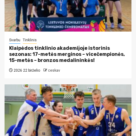
Svarbu
Tinklinis
Klaipėdos tinklinio akademijoje istorinis
sezonas: 17-metės merginos – vicečempionės,
15-metės – bronzos medalininkės!
2026 22 birželio
ceskav