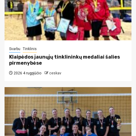
Svarbu
Tinklinis
Klaipėdos jaunųjų tinklininkų medaliai šalies
pirmenybėse
2026 4 rugpjūčio
ceskav