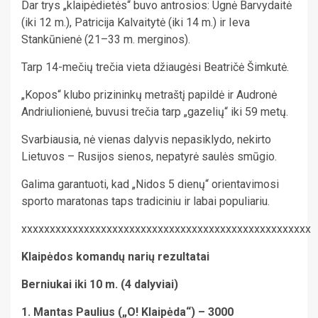
Dar trys „klaipėdietės“ buvo antrosios: Ugnė Barvydaitė
(iki 12 m.), Patricija Kalvaitytė (iki 14 m.) ir Ieva
Stankūnienė (21–33 m. merginos).
Tarp 14-mečių trečia vieta džiaugėsi Beatričė Šimkutė.
„Kopos“ klubo prizininkų metraštį papildė ir Audronė
Andriulionienė, buvusi trečia tarp „gazelių“ iki 59 metų.
Svarbiausia, nė vienas dalyvis nepasiklydo, nekirto
Lietuvos – Rusijos sienos, nepatyrė saulės smūgio.
Galima garantuoti, kad „Nidos 5 dienų“ orientavimosi
sporto maratonas taps tradiciniu ir labai populiariu.
xxxxxxxxxxxxxxxxxxxxxxxxxxxxxxxxxxxxxxxxxxxxxxxxxxx
Klaipėdos komandų narių rezultatai
Berniukai iki 10 m. (4 dalyviai)
1. Mantas Paulius („O! Klaipėda“) – 3000