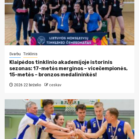
Svarbu
Tinklinis
Klaipėdos tinklinio akademijoje istorinis
sezonas: 17-metės merginos – vicečempionės,
15-metės – bronzos medalininkės!
2026 22 birželio
ceskav