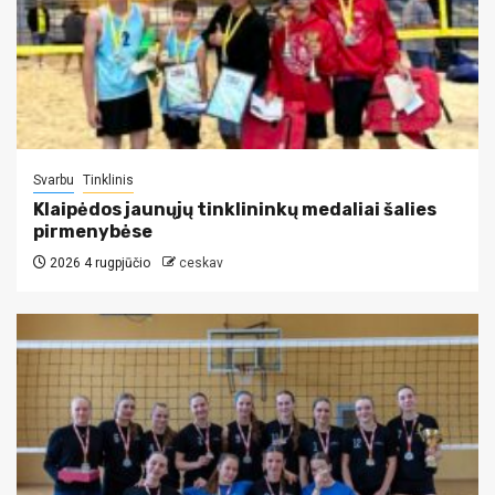
Svarbu
Tinklinis
Klaipėdos jaunųjų tinklininkų medaliai šalies
pirmenybėse
2026 4 rugpjūčio
ceskav