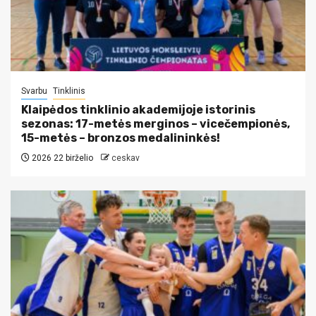
Svarbu
Tinklinis
Klaipėdos tinklinio akademijoje istorinis
sezonas: 17-metės merginos – vicečempionės,
15-metės – bronzos medalininkės!
2026 22 birželio
ceskav