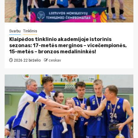
Svarbu
Tinklinis
Klaipėdos tinklinio akademijoje istorinis
sezonas: 17-metės merginos – vicečempionės,
15-metės – bronzos medalininkės!
2026 22 birželio
ceskav