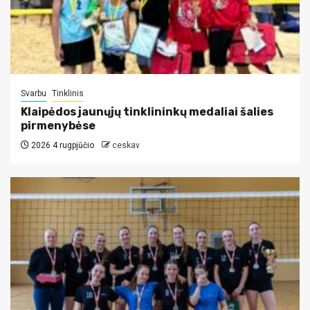
Svarbu
Tinklinis
Klaipėdos jaunųjų tinklininkų medaliai šalies
pirmenybėse
2026 4 rugpjūčio
ceskav