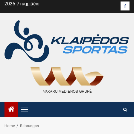
Skip
2026 7 rugpjūčio
Face
to
pusl
content
Primary
Menu
Home
Babrungas