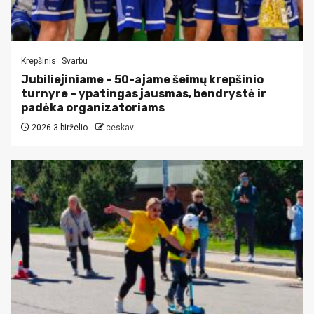
Krepšinis
Svarbu
Jubiliejiniame – 50-ajame šeimų krepšinio
turnyre – ypatingas jausmas, bendrystė ir
padėka organizatoriams
2026 3 birželio
ceskav