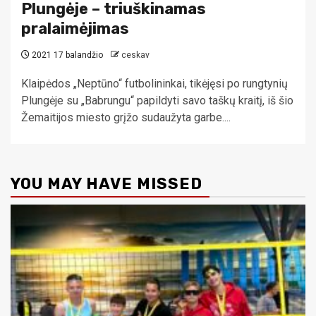
Plungėje – triuškinamas
pralaimėjimas
2021 17 balandžio
ceskav
Klaipėdos „Neptūno“ futbolininkai, tikėjęsi po rungtynių
Plungėje su „Babrungu“ papildyti savo taškų kraitį, iš šio
Žemaitijos miesto grįžo sudaužyta garbe....
YOU MAY HAVE MISSED