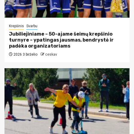
Krepšinis
Svarbu
Jubiliejiniame – 50-ajame šeimų krepšinio
turnyre – ypatingas jausmas, bendrystė ir
padėka organizatoriams
2026 3 birželio
ceskav