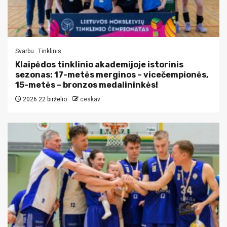
Svarbu
Tinklinis
Klaipėdos tinklinio akademijoje istorinis
sezonas: 17-metės merginos – vicečempionės,
15-metės – bronzos medalininkės!
2026 22 birželio
ceskav