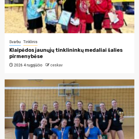
Svarbu
Tinklinis
Klaipėdos jaunųjų tinklininkų medaliai šalies
pirmenybėse
2026 4 rugpjūčio
ceskav