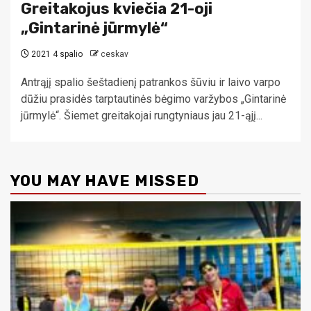
Greitakojus kviečia 21-oji
„Gintarinė jūrmylė“
2021 4 spalio
ceskav
Antrąjį spalio šeštadienį patrankos šūviu ir laivo varpo
dūžiu prasidės tarptautinės bėgimo varžybos „Gintarinė
jūrmylė“. Šiemet greitakojai rungtyniaus jau 21-ąjį...
YOU MAY HAVE MISSED