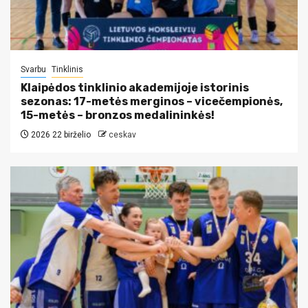
Svarbu
Tinklinis
Klaipėdos tinklinio akademijoje istorinis
sezonas: 17-metės merginos – vicečempionės,
15-metės – bronzos medalininkės!
2026 22 birželio
ceskav