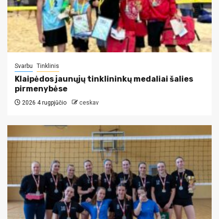
Svarbu
Tinklinis
Klaipėdos jaunųjų tinklininkų medaliai šalies
pirmenybėse
2026 4 rugpjūčio
ceskav