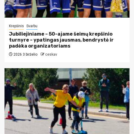
Krepšinis
Svarbu
Jubiliejiniame – 50-ajame šeimų krepšinio
turnyre – ypatingas jausmas, bendrystė ir
padėka organizatoriams
2026 3 birželio
ceskav