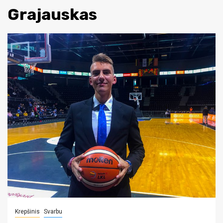
Grajauskas
Krepšinis
Svarbu