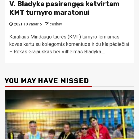
V. Bladyka pasirengęs ketvirtam
KMT turnyro maratonui
2021 10 vasario
ceskav
Karaliaus Mindaugo taurės (KMT) turnyro lemiamas
kovas kartu su kolegomis komentuos ir du klaipėdiečiai
– Rokas Grajauskas bei Vilhelmas Bladyka....
YOU MAY HAVE MISSED