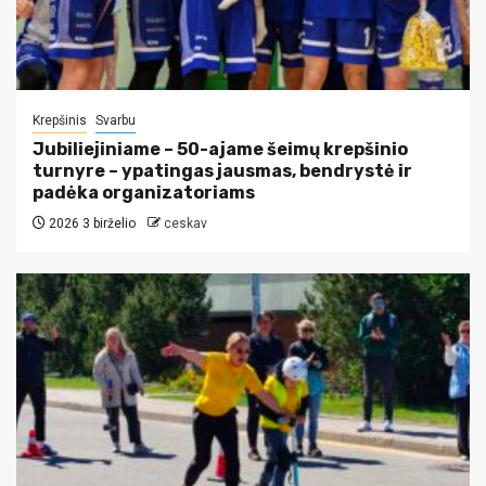
Krepšinis
Svarbu
Jubiliejiniame – 50-ajame šeimų krepšinio
turnyre – ypatingas jausmas, bendrystė ir
padėka organizatoriams
2026 3 birželio
ceskav