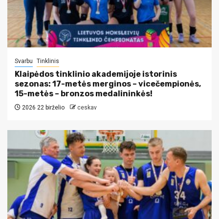
Svarbu
Tinklinis
Klaipėdos tinklinio akademijoje istorinis
sezonas: 17-metės merginos – vicečempionės,
15-metės – bronzos medalininkės!
2026 22 birželio
ceskav