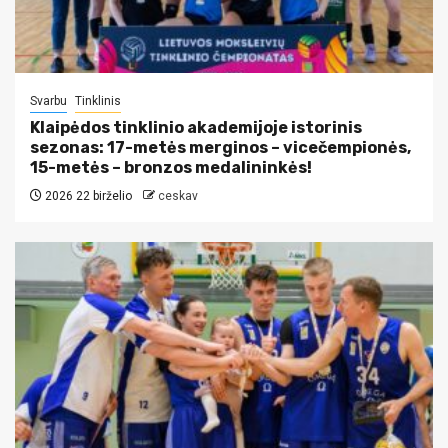
Svarbu
Tinklinis
Klaipėdos tinklinio akademijoje istorinis
sezonas: 17-metės merginos – vicečempionės,
15-metės – bronzos medalininkės!
2026 22 birželio
ceskav