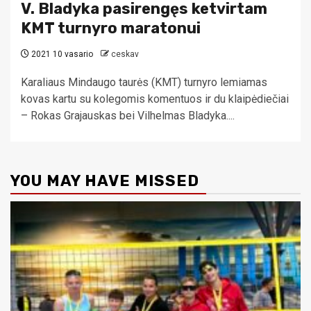
V. Bladyka pasirengęs ketvirtam
KMT turnyro maratonui
2021 10 vasario
ceskav
Karaliaus Mindaugo taurės (KMT) turnyro lemiamas
kovas kartu su kolegomis komentuos ir du klaipėdiečiai
– Rokas Grajauskas bei Vilhelmas Bladyka....
YOU MAY HAVE MISSED