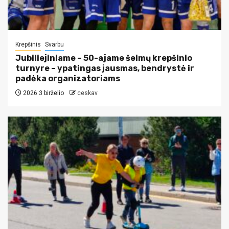
Krepšinis
Svarbu
Jubiliejiniame – 50-ajame šeimų krepšinio
turnyre – ypatingas jausmas, bendrystė ir
padėka organizatoriams
2026 3 birželio
ceskav