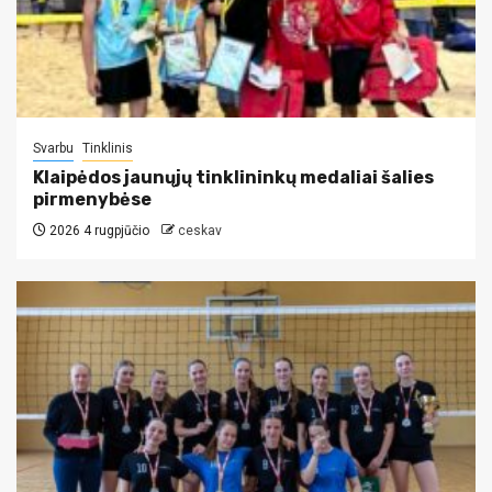
Svarbu
Tinklinis
Klaipėdos jaunųjų tinklininkų medaliai šalies
pirmenybėse
2026 4 rugpjūčio
ceskav