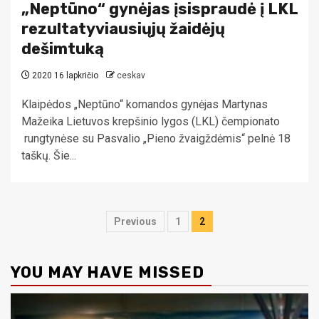
„Neptūno“ gynėjas įsispraudė į LKL
rezultatyviausiųjų žaidėjų
dešimtuką
2020 16 lapkričio
ceskav
Klaipėdos „Neptūno“ komandos gynėjas Martynas
Mažeika Lietuvos krepšinio lygos (LKL) čempionato
rungtynėse su Pasvalio „Pieno žvaigždėmis“ pelnė 18
taškų. Šie...
Įrašų
Previous
1
2
puslapiavimas
YOU MAY HAVE MISSED