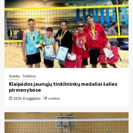
Svarbu
Tinklinis
Klaipėdos jaunųjų tinklininkų medaliai šalies
pirmenybėse
2026 4 rugpjūčio
ceskav