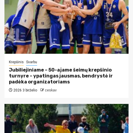
Krepšinis
Svarbu
Jubiliejiniame – 50-ajame šeimų krepšinio
turnyre – ypatingas jausmas, bendrystė ir
padėka organizatoriams
2026 3 birželio
ceskav