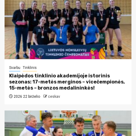
Svarbu
Tinklinis
Klaipėdos tinklinio akademijoje istorinis
sezonas: 17-metės merginos – vicečempionės,
15-metės – bronzos medalininkės!
2026 22 birželio
ceskav