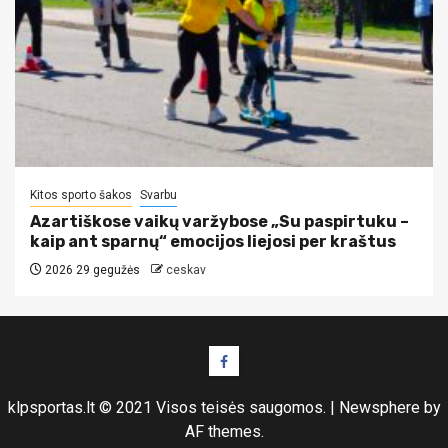
Kitos sporto šakos
Svarbu
Azartiškose vaikų varžybose „Su paspirtuku –
kaip ant sparnų“ emocijos liejosi per kraštus
2026 29 gegužės
ceskav
Facebook
puslapis
klpsportas.lt © 2021 Visos teisės saugomos.
|
Newsphere
by
AF themes.