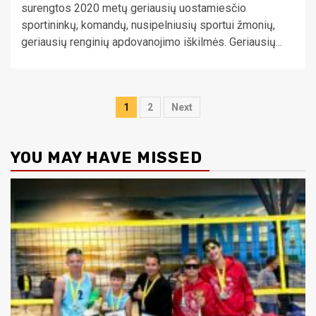
surengtos 2020 metų geriausių uostamiesčio
sportininkų, komandų, nusipelniusių sportui žmonių,
geriausių renginių apdovanojimo iškilmės. Geriausių...
Įrašų
1
2
Next
puslapiavimas
YOU MAY HAVE MISSED