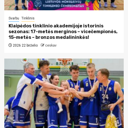
Svarbu
Tinklinis
Klaipėdos tinklinio akademijoje istorinis
sezonas: 17-metės merginos – vicečempionės,
15-metės – bronzos medalininkės!
2026 22 birželio
ceskav