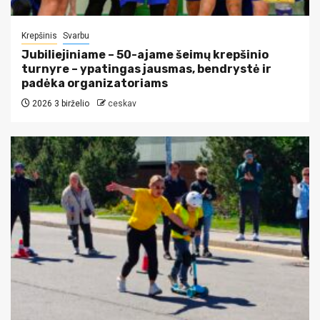
Krepšinis
Svarbu
Jubiliejiniame – 50-ajame šeimų krepšinio
turnyre – ypatingas jausmas, bendrystė ir
padėka organizatoriams
2026 3 birželio
ceskav