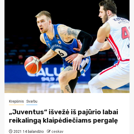
Krepšinis
Svarbu
„Juventus“ išvežė iš pajūrio labai
reikalingą klaipėdiečiams pergalę
2021 14 balandžio
ceskav