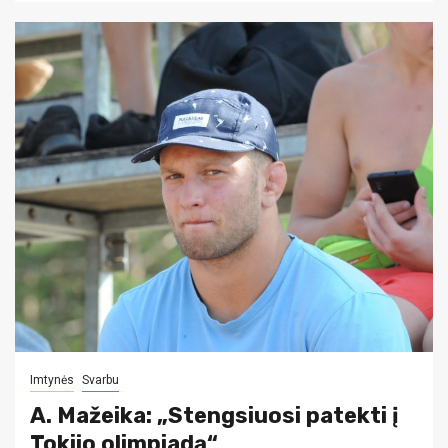
Imtynės
Svarbu
A. Mažeika: „Stengsiuosi patekti į
Tokijo olimpiadą“