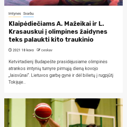
Imtynės
Svarbu
Klaipėdiečiams A. Mažeikai ir L.
Krasauskui į olimpines žaidynes
teks palaukti kito traukinio
2021 18 kovo
ceskav
Ketvirtadienį Budapešte prasidėjusiame olimpinės
atrankos imtynių turnyre pirmąją dieną kovojo
„laisvūnai“. Lietuvos garbę gynė ir dėl bilietų į rugpjūtį
Tokijuje...