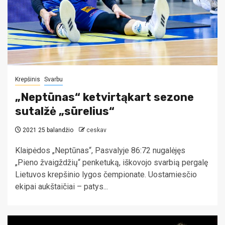
Krepšinis
Svarbu
„Neptūnas“ ketvirtąkart sezone
sutalžė „sūrelius“
2021 25 balandžio
ceskav
Klaipėdos „Neptūnas“, Pasvalyje 86:72 nugalėjęs
„Pieno žvaigždžių“ penketuką, iškovojo svarbią pergalę
Lietuvos krepšinio lygos čempionate. Uostamiesčio
ekipai aukštaičiai – patys...