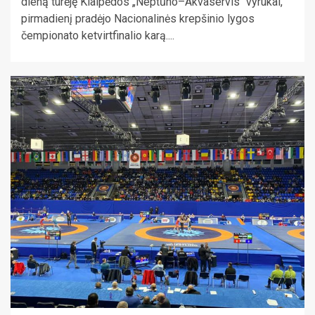
dieną turėję Klaipėdos „Neptūno–Akvaservis“ vyrukai,
pirmadienį pradėjo Nacionalinės krepšinio lygos
čempionato ketvirtfinalio karą....