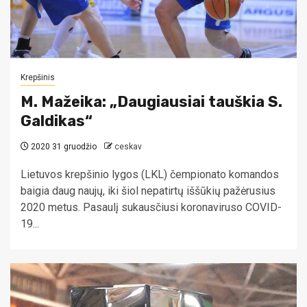
Krepšinis
M. Mažeika: „Daugiausiai tauškia S.
Galdikas“
2020 31 gruodžio
ceskav
Lietuvos krepšinio lygos (LKL) čempionato komandos
baigia daug naujų, iki šiol nepatirtų iššūkių pažėrusius
2020 metus. Pasaulį sukausčiusi koronaviruso COVID-
19...