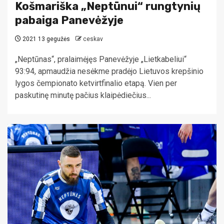
Košmariška „Neptūnui“ rungtynių
pabaiga Panevėžyje
2021 13 gegužės
ceskav
„Neptūnas“, pralaimėjęs Panevėžyje „Lietkabeliui“
93:94, apmaudžia nesėkme pradėjo Lietuvos krepšinio
lygos čempionato ketvirtfinalio etapą. Vien per
paskutinę minutę pačius klaipėdiečius...