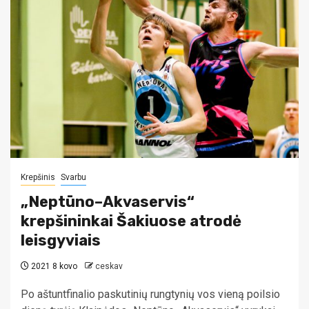
Krepšinis
Svarbu
„Neptūno–Akvaservis“
krepšininkai Šakiuose atrodė
leisgyviais
2021 8 kovo
ceskav
Po aštuntfinalio paskutinių rungtynių vos vieną poilsio