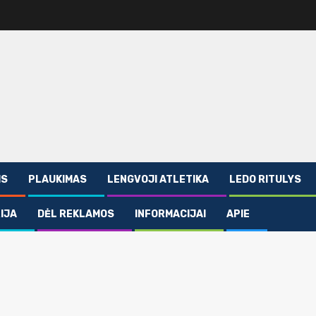
IS
PLAUKIMAS
LENGVOJI ATLETIKA
LEDO RITULYS
IJA
DĖL REKLAMOS
INFORMACIJAI
APIE