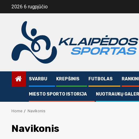
Skip
2026 6 rugpjūčio
to
content
SVARBU
KREPŠINIS
FUTBOLAS
RANKIN
MIESTO SPORTO ISTORIJA
NUOTRAUKŲ GALER
Home
Navikonis
Navikonis