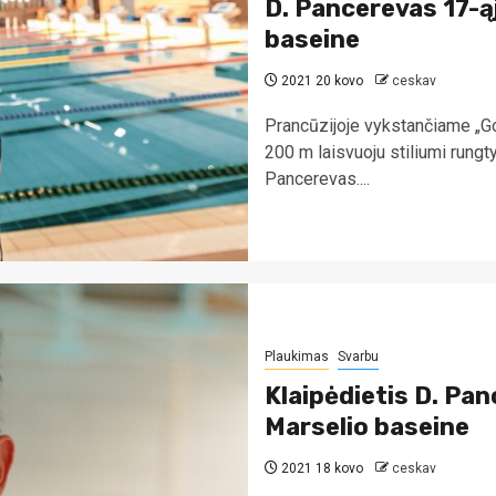
D. Pancerevas 17-ąj
baseine
2021 20 kovo
ceskav
Prancūzijoje vykstančiame „Go
200 m laisvuoju stiliumi rungt
Pancerevas....
Plaukimas
Svarbu
Klaipėdietis D. Pan
Marselio baseine
2021 18 kovo
ceskav