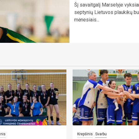
Šį savaitgalį Marselyje vyksi
septynių Lietuvos plaukikų bus
mėnesiais...
inis
Krepšinis
Svarbu