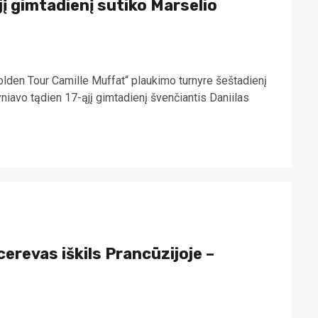
į gimtadienį sutiko Marselio
lden Tour Camille Muffat“ plaukimo turnyre šeštadienį
yniavo tądien 17-ąjį gimtadienį švenčiantis Daniilas
cerevas iškils Prancūzijoje –