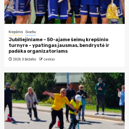
Krepšinis
Svarbu
Jubiliejiniame – 50-ajame šeimų krepšinio
turnyre – ypatingas jausmas, bendrystė ir
padėka organizatoriams
2026 3 birželio
ceskav