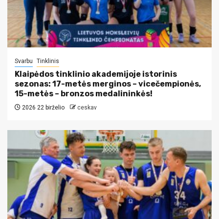
Svarbu
Tinklinis
Klaipėdos tinklinio akademijoje istorinis
sezonas: 17-metės merginos – vicečempionės,
15-metės – bronzos medalininkės!
2026 22 birželio
ceskav