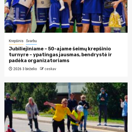
Krepšinis
Svarbu
Jubiliejiniame – 50-ajame šeimų krepšinio
turnyre – ypatingas jausmas, bendrystė ir
padėka organizatoriams
2026 3 birželio
ceskav