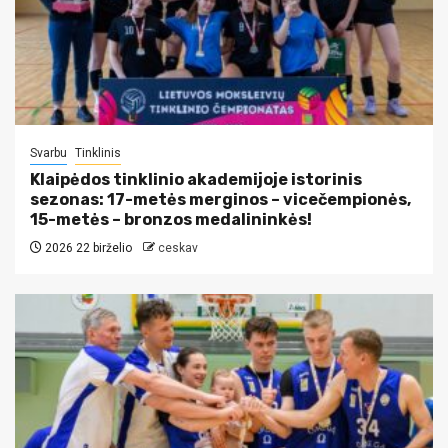
Svarbu
Tinklinis
Klaipėdos tinklinio akademijoje istorinis
sezonas: 17-metės merginos – vicečempionės,
15-metės – bronzos medalininkės!
2026 22 birželio
ceskav