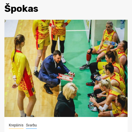
Špokas
Krepšinis
Svarbu