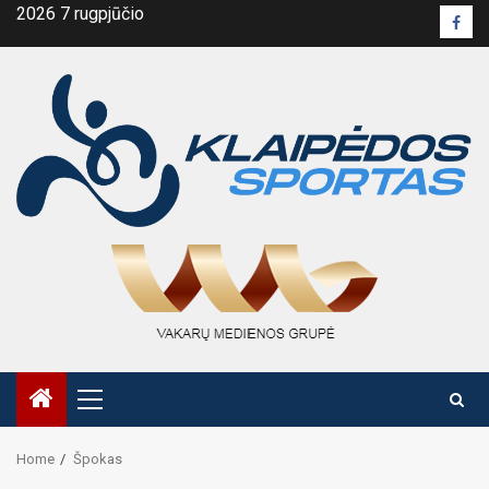
Skip
2026 7 rugpjūčio
Face
to
pusl
content
Primary
Menu
Home
Špokas