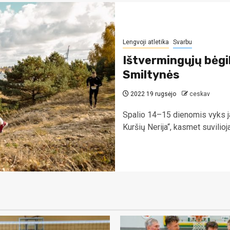
Lengvoji atletika
Svarbu
Ištvermingųjų bėgik
Smiltynės
2022 19 rugsėjo
ceskav
Spalio 14–15 dienomis vyks jau
Kuršių Nerija“, kasmet suvilioja