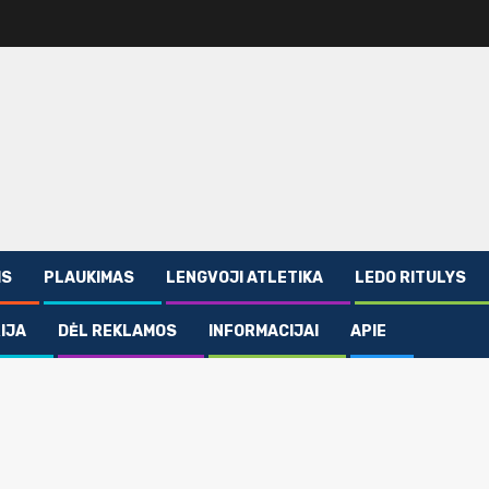
IS
PLAUKIMAS
LENGVOJI ATLETIKA
LEDO RITULYS
IJA
DĖL REKLAMOS
INFORMACIJAI
APIE