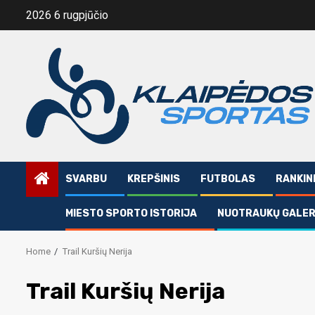
Skip
2026 6 rugpjūčio
to
content
SVARBU
KREPŠINIS
FUTBOLAS
RANKIN
MIESTO SPORTO ISTORIJA
NUOTRAUKŲ GALER
Home
Trail Kuršių Nerija
Trail Kuršių Nerija