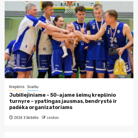
Krepšinis
Svarbu
Jubiliejiniame – 50-ajame šeimų krepšinio
turnyre – ypatingas jausmas, bendrystė ir
padėka organizatoriams
2026 3 birželio
ceskav