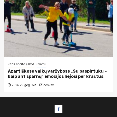
Kitos sporto šakos
Svarbu
Azartiškose vaikų varžybose „Su paspirtuku –
kaip ant sparnų“ emocijos liejosi per kraštus
2026 29 gegužės
ceskav
Facebook
puslapis