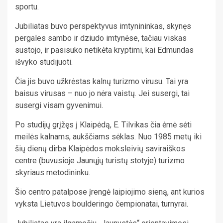
sportu.
Jubiliatas buvo perspektyvus imtynininkas, skynęs
pergales sambo ir dziudo imtynėse, tačiau viskas
sustojo, ir pasisuko netikėta kryptimi, kai Edmundas
išvyko studijuoti.
Čia jis buvo užkrėstas kalnų turizmo virusu. Tai yra
baisus virusas – nuo jo nėra vaistų. Jei susergi, tai
susergi visam gyvenimui.
Po studijų grįžęs į Klaipėdą, E. Tilvikas čia ėmė sėti
meilės kalnams, aukščiams sėklas. Nuo 1985 metų iki
šių dienų dirba Klaipėdos moksleivių saviraiškos
centre (buvusioje Jaunųjų turistų stotyje) turizmo
skyriaus metodininku.
Šio centro patalpose įrengė laipiojimo sieną, ant kurios
vyksta Lietuvos boulderingo čempionatai, turnyrai.