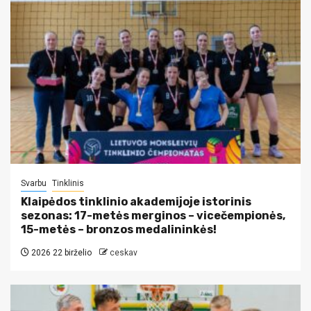
Svarbu
Tinklinis
Klaipėdos tinklinio akademijoje istorinis
sezonas: 17-metės merginos – vicečempionės,
15-metės – bronzos medalininkės!
2026 22 birželio
ceskav