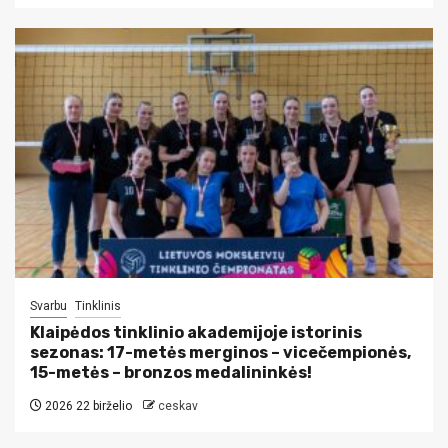
Svarbu
Tinklinis
Klaipėdos tinklinio akademijoje istorinis
sezonas: 17-metės merginos – vicečempionės,
15-metės – bronzos medalininkės!
2026 22 birželio
ceskav