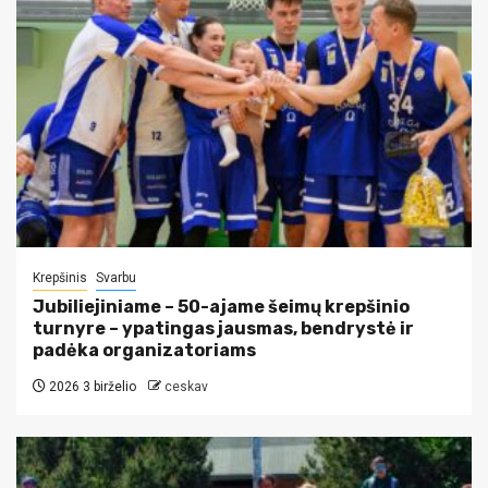
Krepšinis
Svarbu
Jubiliejiniame – 50-ajame šeimų krepšinio
turnyre – ypatingas jausmas, bendrystė ir
padėka organizatoriams
2026 3 birželio
ceskav