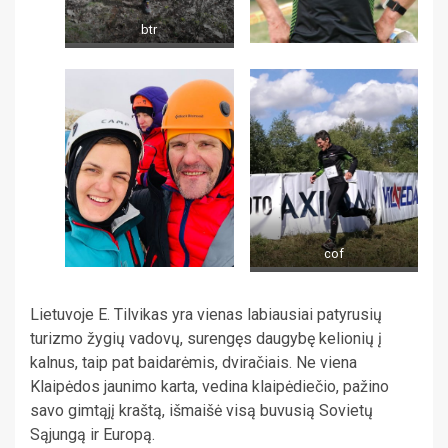
btr
cof
Lietuvoje E. Tilvikas yra vienas labiausiai patyrusių
turizmo žygių vadovų, surengęs daugybę kelionių į
kalnus, taip pat baidarėmis, dviračiais. Ne viena
Klaipėdos jaunimo karta, vedina klaipėdiečio, pažino
savo gimtąjį kraštą, išmaišė visą buvusią Sovietų
Sąjungą ir Europą.