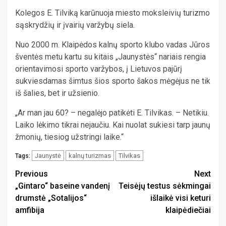
Kolegos E. Tilviką karūnuoja miesto moksleivių turizmo
sąskrydžių ir įvairių varžybų siela.
Nuo 2000 m. Klaipėdos kalnų sporto klubo vadas Jūros
šventės metu kartu su kitais „Jaunystės“ nariais rengia
orientavimosi sporto varžybos, į Lietuvos pajūrį
sukviesdamas šimtus šios sporto šakos mėgėjus ne tik
iš šalies, bet ir užsienio.
„Ar man jau 60? – negalėjo patikėti E. Tilvikas. – Netikiu.
Laiko lėkimo tikrai nejaučiu. Kai nuolat sukiesi tarp jaunų
žmonių, tiesiog užstringi laike.“
Jaunystė
kalnų turizmas
Tilvikas
Tags:
Continue
Previous
Next
„Gintaro“ baseine vandenį
Teisėjų testus sėkmingai
Reading
drumstė „Sotalijos“
išlaikė visi keturi
amfibija
klaipėdiečiai