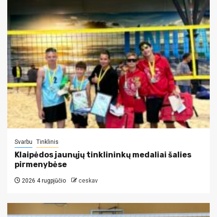
Svarbu
Tinklinis
Klaipėdos jaunųjų tinklininkų medaliai šalies
pirmenybėse
2026 4 rugpjūčio
ceskav