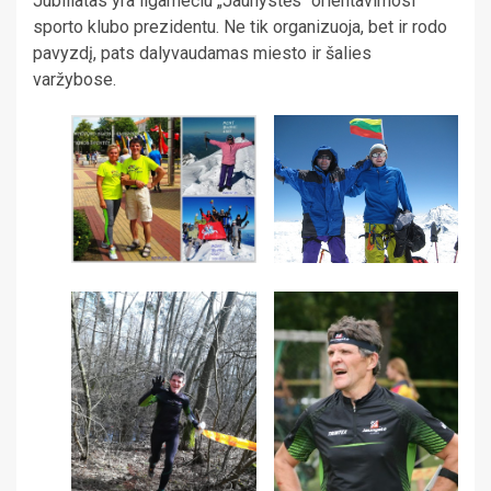
Jubiliatas yra ilgamečiu „Jaunystės“ orientavimosi
sporto klubo prezidentu. Ne tik organizuoja, bet ir rodo
pavyzdį, pats dalyvaudamas miesto ir šalies
varžybose.