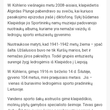
W. Köhlerio viešnagės metu 2008-aisiais, klaipėdietis
Algirdas Plungė pabendravo su svečiu, kai kuriuos
pasakojimo epizodus įrašė į diktofoną. Sykį būdamas
Klaipėdoje jis Sportininkų namų muziejui padovanojo
nuotraukų albumą, kuriame yra nemažai vaizdų iš
ledrogių sporto entuziastų gyvenimo.
Nuotraukose matyti, kad 1941-1942 metų žiema – ypač
šalta. Užšalusios buvo ne tik Kuršių marios, bet ir
nemažas jūros pakraštys. Todėl grupės entuziastų
surengė žygį ledrogėmis iš Klaipėdos į Liepoją.
W. Köhleris, gimęs 1916 m. birželio 14 d. Šilutėje,
gyveno 104 metus, mirė praėjusiais metais. Jis –
vienas iš buriavimo ledrogėmis sporto pradininkų
Lietuvoje.
Vandens sporto šakų aistruolis gimė klaipėdiškio,
molinių plytų gamybos specialisto šeimoje. Tėvas gavo