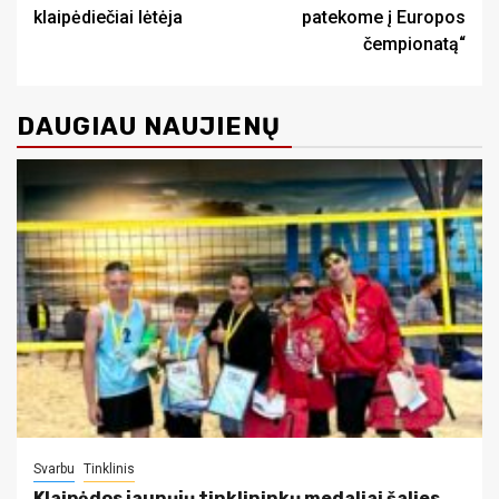
klaipėdiečiai lėtėja
patekome į Europos
čempionatą“
DAUGIAU NAUJIENŲ
Svarbu
Tinklinis
Klaipėdos jaunųjų tinklininkų medaliai šalies