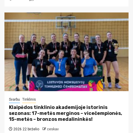
Svarbu
Tinklinis
Klaipėdos tinklinio akademijoje istorinis
sezonas: 17-metės merginos – vicečempionės,
15-metės – bronzos medalininkės!
2026 22 birželio
ceskav