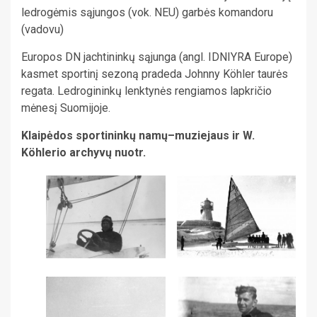
ledrogėmis sąjungos (vok. NEU) garbės komandoru
(vadovu)
Europos DN jachtininkų sąjunga (angl. IDNIYRA Europe)
kasmet sportinį sezoną pradeda Johnny Köhler taurės
regata. Ledrogininkų lenktynės rengiamos lapkričio
mėnesį Suomijoje.
Klaipėdos sportininkų namų–muziejaus ir W.
Köhlerio archyvų nuotr.