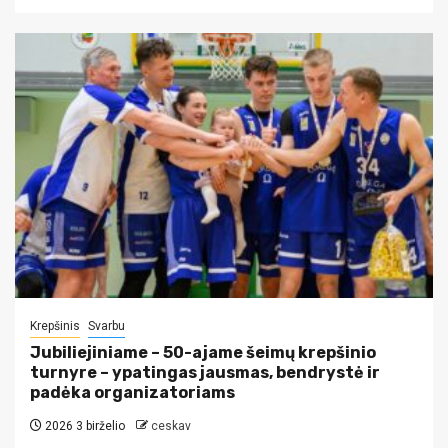
Krepšinis
Svarbu
Jubiliejiniame – 50-ajame šeimų krepšinio
turnyre – ypatingas jausmas, bendrystė ir
padėka organizatoriams
2026 3 birželio
ceskav