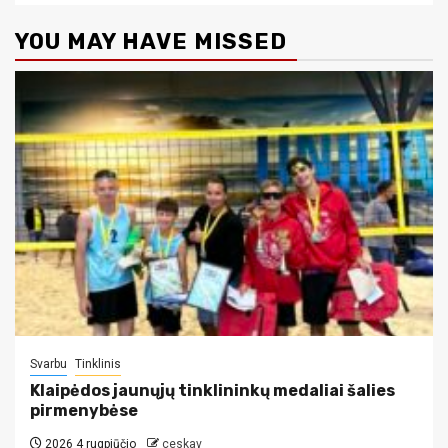
YOU MAY HAVE MISSED
Svarbu
Tinklinis
Klaipėdos jaunųjų tinklininkų medaliai šalies
pirmenybėse
2026 4 rugpjūčio
ceskav