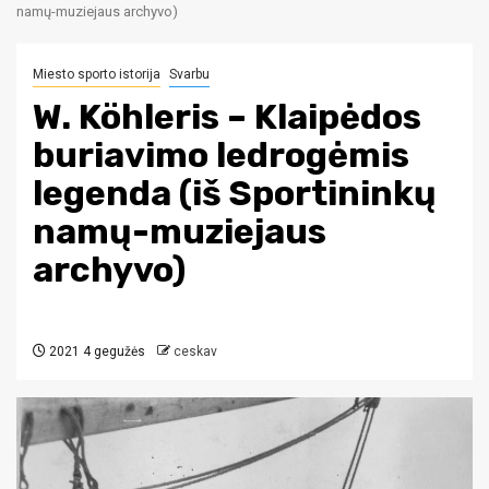
namų-muziejaus archyvo)
Miesto sporto istorija
Svarbu
W. Köhleris – Klaipėdos
buriavimo ledrogėmis
legenda (iš Sportininkų
namų-muziejaus
archyvo)
2021 4 gegužės
ceskav