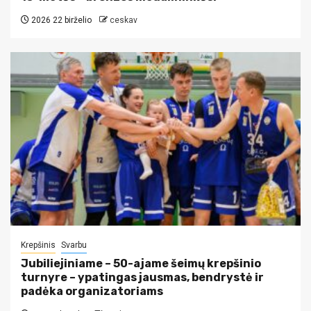
2026 22 birželio
ceskav
Krepšinis
Svarbu
Jubiliejiniame – 50-ajame šeimų krepšinio
turnyre – ypatingas jausmas, bendrystė ir
padėka organizatoriams