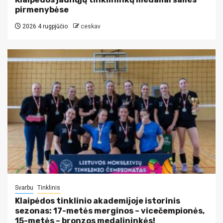
pirmenybėse
2026 4 rugpjūčio
ceskav
Svarbu
Tinklinis
Klaipėdos tinklinio akademijoje istorinis
sezonas: 17-metės merginos – vicečempionės,
15-metės – bronzos medalininkės!