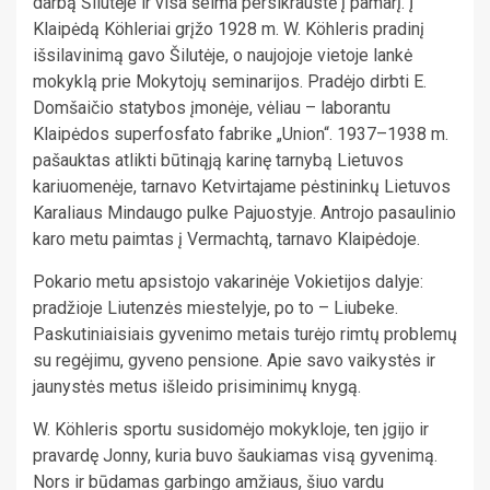
darbą Šilutėje ir visa šeima persikraustė į pamarį. Į
Klaipėdą Köhleriai grįžo 1928 m. W. Köhleris pradinį
išsilavinimą gavo Šilutėje, o naujojoje vietoje lankė
mokyklą prie Mokytojų seminarijos. Pradėjo dirbti E.
Domšaičio statybos įmonėje, vėliau – laborantu
Klaipėdos superfosfato fabrike „Union“. 1937–1938 m.
pašauktas atlikti būtinąją karinę tarnybą Lietuvos
kariuomenėje, tarnavo Ketvirtajame pėstininkų Lietuvos
Karaliaus Mindaugo pulke Pajuostyje. Antrojo pasaulinio
karo metu paimtas į Vermachtą, tarnavo Klaipėdoje.
Pokario metu apsistojo vakarinėje Vokietijos dalyje:
pradžioje Liutenzės miestelyje, po to – Liubeke.
Paskutiniaisiais gyvenimo metais turėjo rimtų problemų
su regėjimu, gyveno pensione. Apie savo vaikystės ir
jaunystės metus išleido prisiminimų knygą.
W. Köhleris sportu susidomėjo mokykloje, ten įgijo ir
pravardę Jonny, kuria buvo šaukiamas visą gyvenimą.
Nors ir būdamas garbingo amžiaus, šiuo vardu