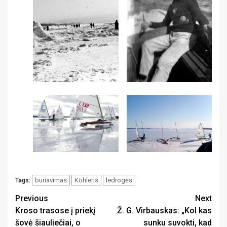
buriavimas
Köhleris
ledrogės
Tags:
Continue
Previous
Next
Kroso trasose į priekį
Ž. G. Virbauskas: „Kol kas
Reading
šovė šiauliečiai, o
sunku suvokti, kad