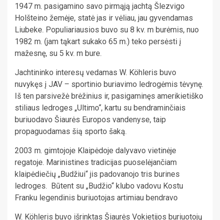
1947 m. pasigamino savo pirmąją jachtą Šlezvigo
Holšteino žemėje, statė jas ir vėliau, jau gyvendamas
Liubeke. Populiariausios buvo su 8 kv. m burėmis, nuo
1982 m. (jam tąkart sukako 65 m.) teko persėsti į
mažesnę, su 5 kv. m bure.
Jachtininko interesų vedamas W. Köhleris buvo
nuvykęs į JAV – sportinio buriavimo ledrogėmis tėvynę.
Iš ten parsivežė brėžinius ir, pasigaminęs amerikietiško
stiliaus ledroges „Ultimo“, kartu su bendraminčiais
buriuodavo Šiaurės Europos vandenyse, taip
propaguodamas šią sporto šaką.
2003 m. gimtojoje Klaipėdoje dalyvavo vietinėje
regatoje. Marinistines tradicijas puoselėjančiam
klaipėdiečių „Budžiui“ jis padovanojo tris burines
ledroges. Būtent su „Budžio“ klubo vadovu Kostu
Franku legendinis buriuotojas artimiau bendravo
W. Köhleris buvo išrinktas Šiaurės Vokietijos buriuotojų