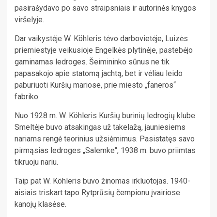
pasirašydavo po savo straipsniais ir autorinės knygos
viršelyje.
Dar vaikystėje W. Köhleris tėvo darbovietėje, Luizės
priemiestyje veikusioje Engelkės plytinėje, pastebėjo
gaminamas ledroges. Šeimininko sūnus ne tik
papasakojo apie statomą jachtą, bet ir vėliau leido
paburiuoti Kuršių mariose, prie miesto „faneros“
fabriko.
Nuo 1928 m. W. Köhleris Kuršių burinių ledrogių klube
Smeltėje buvo atsakingas už takelažą, jauniesiems
nariams rengė teorinius užsiėmimus. Pasistatęs savo
pirmąsias ledroges „Salemke“, 1938 m. buvo priimtas
tikruoju nariu.
Taip pat W. Köhleris buvo žinomas irkluotojas. 1940-
aisiais triskart tapo Rytprūsių čempionu įvairiose
kanojų klasėse.