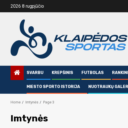
Skip
2026 8 rugpjūčio
to
content
SVARBU
KREPŠINIS
FUTBOLAS
RANKIN
MIESTO SPORTO ISTORIJA
NUOTRAUKŲ GALER
Home
Imtynės
Page 3
Imtynės