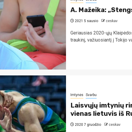
A. Mažeika: „Stengs
2021 5 sausio
ceskav
Geriausias 2020-ųjų Klaipėdos
traukinį, važiuosiantį į Tokijo
Imtynės
Svarbu
Laisvųjų imtynių rin
vienas lietuvis iš R
2020 7 gruodžio
ceskav