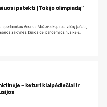
iuosi patekti į Tokijo olimpiadą“
 sportininkas Andrius Mažeika kupinas vilčių įsėsti į
 vasaros žaidynes, kurios dėl pandemijos nusikėlė...
ktinėje – keturi klaipėdiečiai ir
usijos