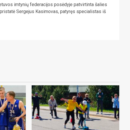
tuvos imtynių federacijos posėdyje patvirtinta šalies
ią pristatė Sergejus Kasimovas, patyręs specialistas iš