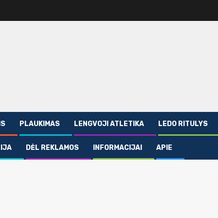
IS
PLAUKIMAS
LENGVOJI ATLETIKA
LEDO RITULYS
IJA
DĖL REKLAMOS
INFORMACIJAI
APIE