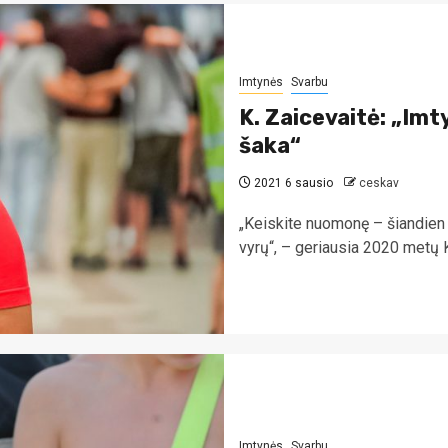
Imtynės
Svarbu
K. Zaicevaitė: „I
šaka“
2021 6 sausio
ceskav
„Keiskite nuomonę – šiandien a
vyrų“, – geriausia 2020 metų K
Imtynės
Svarbu