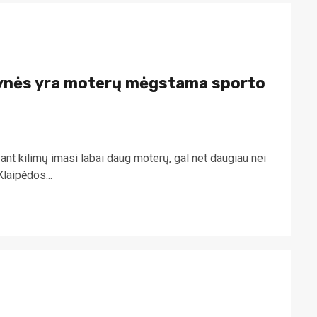
mtynės yra moterų mėgstama sporto
nt kilimų imasi labai daug moterų, gal net daugiau nei
laipėdos...