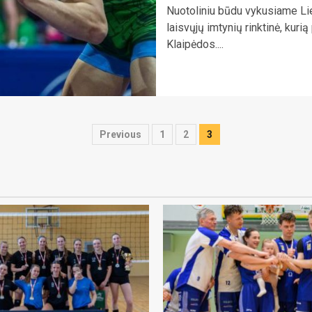
Nuotoliniu būdu vykusiame Lie
laisvųjų imtynių rinktinė, kur
Klaipėdos....
Įrašų
Previous
1
2
3
puslapiavimas