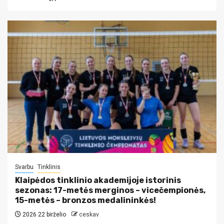
Svarbu
Tinklinis
Klaipėdos tinklinio akademijoje istorinis
sezonas: 17-metės merginos – vicečempionės,
15-metės – bronzos medalininkės!
2026 22 birželio
ceskav