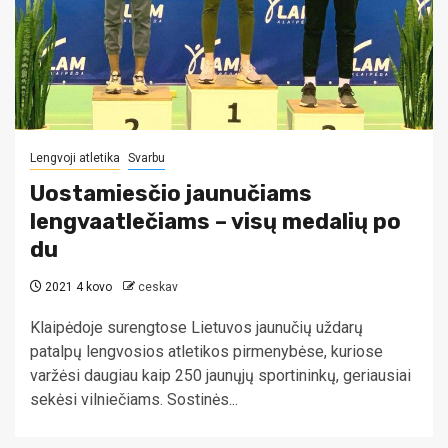
Lengvoji atletika
Svarbu
Uostamiesčio jaunučiams
lengvaatlečiams – visų medalių po
du
2021 4 kovo
ceskav
Klaipėdoje surengtose Lietuvos jaunučių uždarų
patalpų lengvosios atletikos pirmenybėse, kuriose
varžėsi daugiau kaip 250 jaunųjų sportininkų, geriausiai
sekėsi vilniečiams. Sostinės...