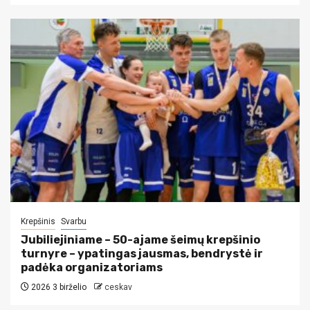
Krepšinis
Svarbu
Jubiliejiniame – 50-ajame šeimų krepšinio
turnyre – ypatingas jausmas, bendrystė ir
padėka organizatoriams
2026 3 birželio
ceskav