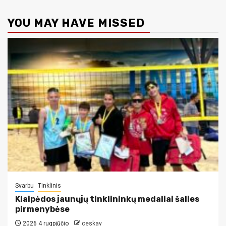
YOU MAY HAVE MISSED
Svarbu
Tinklinis
Klaipėdos jaunųjų tinklininkų medaliai šalies
pirmenybėse
2026 4 rugpjūčio
ceskav