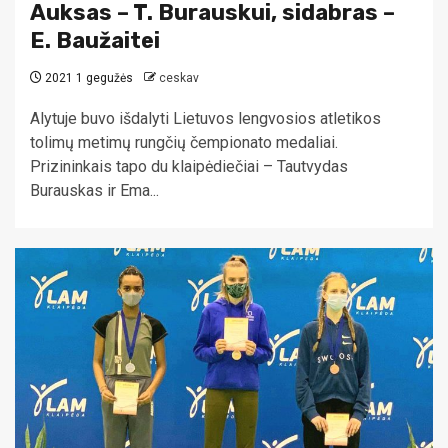
Auksas – T. Burauskui, sidabras –
E. Baužaitei
2021 1 gegužės
ceskav
Alytuje buvo išdalyti Lietuvos lengvosios atletikos
tolimų metimų rungčių čempionato medaliai.
Prizininkais tapo du klaipėdiečiai – Tautvydas
Burauskas ir Ema...