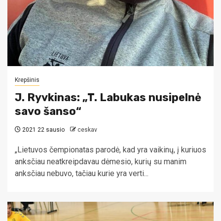
Krepšinis
J. Ryvkinas: „T. Labukas nusipelnė
savo šanso“
2021 22 sausio
ceskav
„Lietuvos čempionatas parodė, kad yra vaikinų, į kuriuos
anksčiau neatkreipdavau dėmesio, kurių su manim
anksčiau nebuvo, tačiau kurie yra verti...