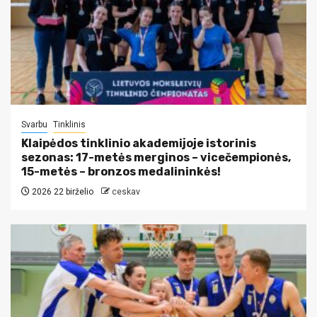
Svarbu
Tinklinis
Klaipėdos tinklinio akademijoje istorinis
sezonas: 17-metės merginos – vicečempionės,
15-metės – bronzos medalininkės!
2026 22 birželio
ceskav