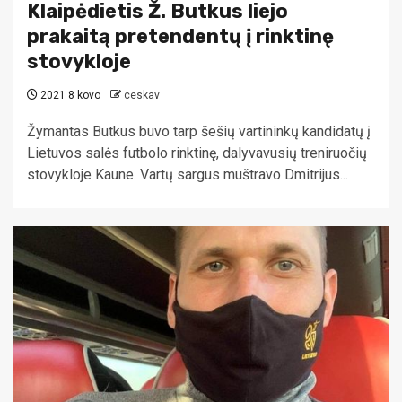
Klaipėdietis Ž. Butkus liejo
prakaitą pretendentų į rinktinę
stovykloje
2021 8 kovo
ceskav
Žymantas Butkus buvo tarp šešių vartininkų kandidatų į
Lietuvos salės futbolo rinktinę, dalyvavusių treniruočių
stovykloje Kaune. Vartų sargus muštravo Dmitrijus...