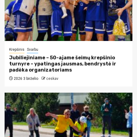
Krepšinis
Svarbu
Jubiliejiniame – 50-ajame šeimų krepšinio
turnyre – ypatingas jausmas, bendrystė ir
padėka organizatoriams
2026 3 birželio
ceskav