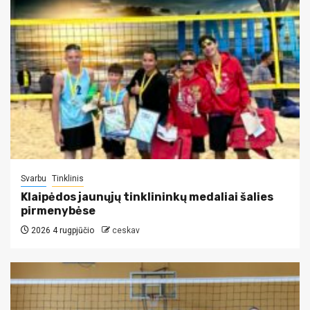
Svarbu
Tinklinis
Klaipėdos jaunųjų tinklininkų medaliai šalies
pirmenybėse
2026 4 rugpjūčio
ceskav