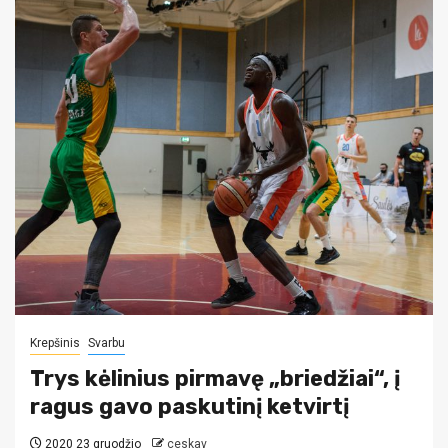
Krepšinis
Svarbu
Trys kėlinius pirmavę „briedžiai“, į
ragus gavo paskutinį ketvirtį
2020 23 gruodžio
ceskav