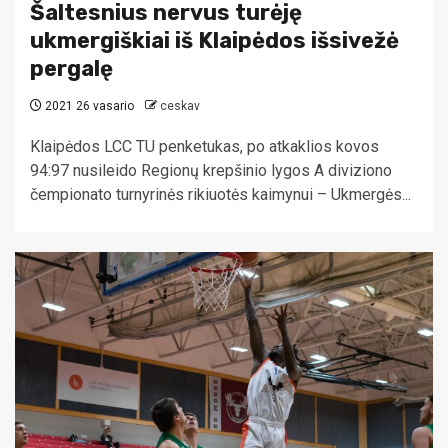
Šaltesnius nervus turėję
ukmergiškiai iš Klaipėdos išsivežė
pergalę
2021 26 vasario
ceskav
Klaipėdos LCC TU penketukas, po atkaklios kovos
94:97 nusileido Regionų krepšinio lygos A diviziono
čempionato turnyrinės rikiuotės kaimynui – Ukmergės...