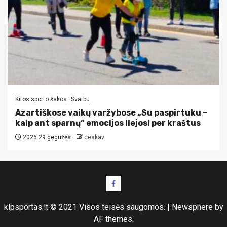
Kitos sporto šakos
Svarbu
Azartiškose vaikų varžybose „Su paspirtuku –
kaip ant sparnų“ emocijos liejosi per kraštus
2026 29 gegužės
ceskav
Facebook
puslapis
klpsportas.lt © 2021 Visos teisės saugomos.
|
Newsphere
by
AF themes.