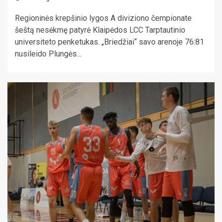
Regioninės krepšinio lygos A diviziono čempionate
šeštą nesėkmę patyrė Klaipėdos LCC Tarptautinio
universiteto penketukas. „Briedžiai“ savo arenoje 76:81
nusileido Plungės...