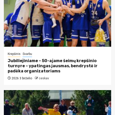
Krepšinis
Svarbu
Jubiliejiniame – 50-ajame šeimų krepšinio
turnyre – ypatingas jausmas, bendrystė ir
padėka organizatoriams
2026 3 birželio
ceskav