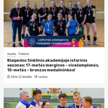
Svarbu
Tinklinis
Klaipėdos tinklinio akademijoje istorinis
sezonas: 17-metės merginos – vicečempionės,
15-metės – bronzos medalininkės!
2026 22 birželio
ceskav