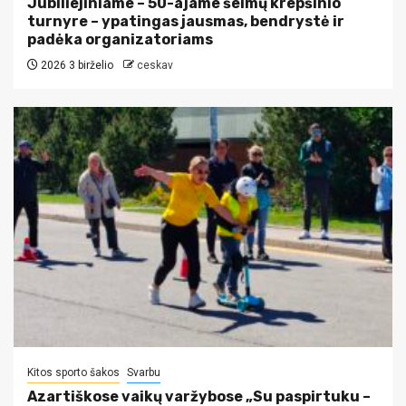
Jubiliejiniame – 50-ajame šeimų krepšinio
turnyre – ypatingas jausmas, bendrystė ir
padėka organizatoriams
2026 3 birželio
ceskav
Kitos sporto šakos
Svarbu
Azartiškose vaikų varžybose „Su paspirtuku –