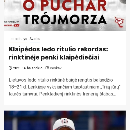
Ledo ritulys
Svarbu
Klaipėdos ledo ritulio rekordas:
rinktinėje penki klaipėdiečiai
2021 16 balandžio
ceskav
Lietuvos ledo ritulio rinktinė baigė rengtis balandžio
18–21 d. Lenkijoje vyksiančiam tarptautiniam „Trijų jūrų“
taurės turnyrui. Penktadienį rinktinės trenerių štabas...