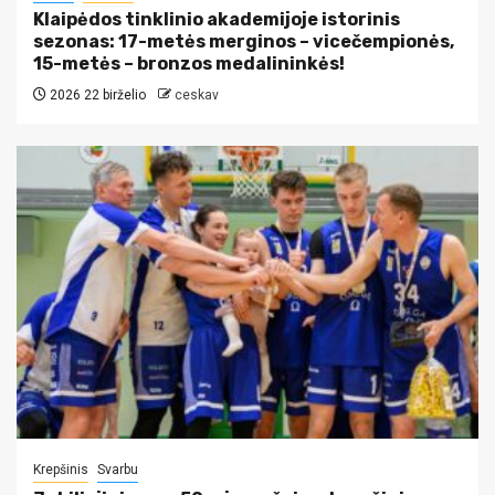
Klaipėdos tinklinio akademijoje istorinis
sezonas: 17-metės merginos – vicečempionės,
15-metės – bronzos medalininkės!
2026 22 birželio
ceskav
Krepšinis
Svarbu