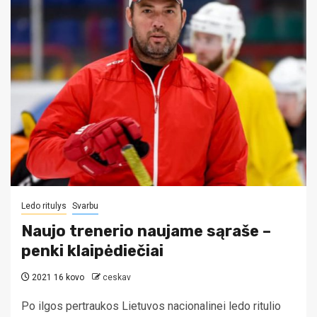
Ledo ritulys
Svarbu
Naujo trenerio naujame sąraše –
penki klaipėdiečiai
2021 16 kovo
ceskav
Po ilgos pertraukos Lietuvos nacionalinei ledo ritulio