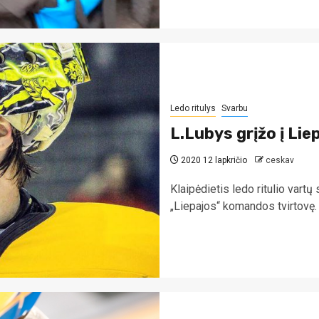
Ledo ritulys
Svarbu
L.Lubys grįžo į Liep
2020 12 lapkričio
ceskav
Klaipėdietis ledo ritulio var
„Liepajos“ komandos tvirtovę. 