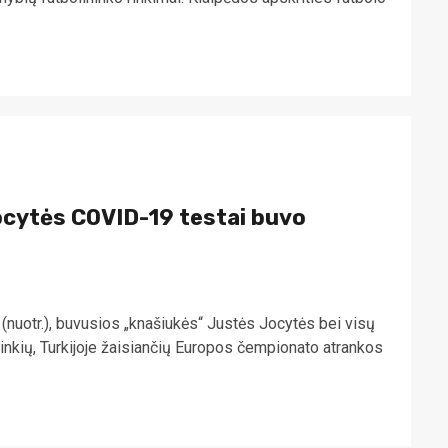
Jocytės COVID-19 testai buvo
(nuotr.), buvusios „knašiukės“ Justės Jocytės bei visų
ninkių, Turkijoje žaisiančių Europos čempionato atrankos