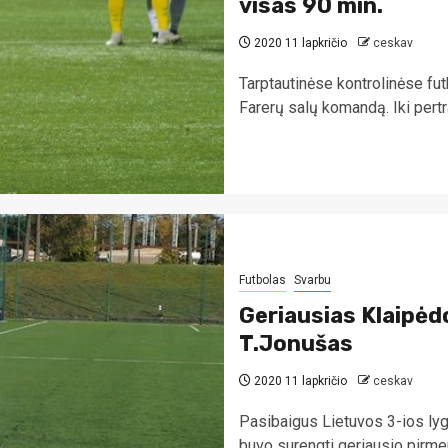
visas 90 min.
2020 11 lapkričio
ceskav
Tarptautinėse kontrolinėse fut
Farerų salų komandą. Iki pertra
Futbolas
Svarbu
Geriausias Klaipėd
T.Jonušas
2020 11 lapkričio
ceskav
Pasibaigus Lietuvos 3-ios lyg
buvo surengti geriausio pirmen