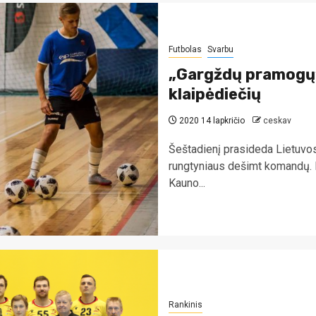
Futbolas
Svarbu
„Gargždų pramogų“
klaipėdiečių
2020 14 lapkričio
ceskav
Šeštadienį prasideda Lietuvo
rungtyniaus dešimt komandų. Dė
Kauno...
Rankinis