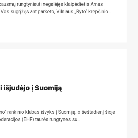
kausmų rungtyniauti negalėjęs klaipėdietis Arnas
Vos sugrįžęs ant parketo, Vilniaus „Ryto“ krepšinio...
 išjudėjo į Suomiją
“ rankinio klubas išvyks į Suomiją, o šeštadienį šioje
ederacijos (EHF) taurės rungtynes su...