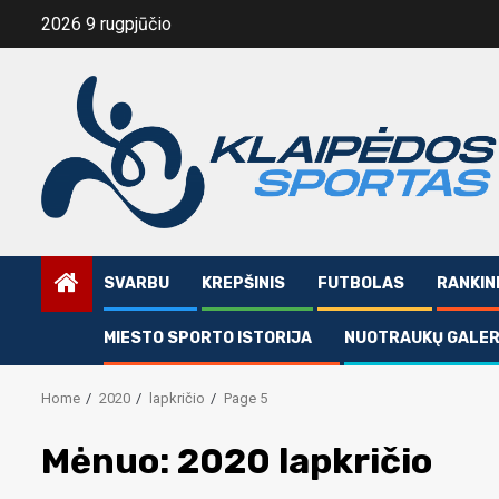
Skip
2026 9 rugpjūčio
to
content
SVARBU
KREPŠINIS
FUTBOLAS
RANKIN
MIESTO SPORTO ISTORIJA
NUOTRAUKŲ GALER
Home
2020
lapkričio
Page 5
Mėnuo:
2020 lapkričio