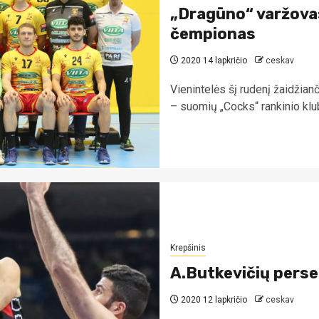
„Dragūno“ varžova
čempionas
2020 14 lapkričio
ceskav
Vienintelės šį rudenį žaidži
– suomių „Cocks“ rankinio klu
Krepšinis
A.Butkevičių pers
2020 12 lapkričio
ceskav