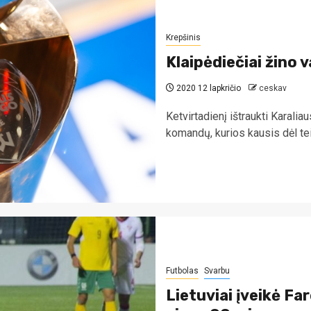
Krepšinis
Klaipėdiečiai žino 
2020 12 lapkričio
ceskav
Ketvirtadienį ištraukti Karalia
komandų, kurios kausis dėl teis
Futbolas
Svarbu
Lietuviai įveikė Far