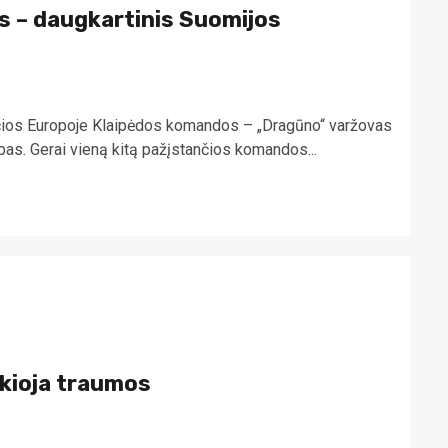
s – daugkartinis Suomijos
ančios Europoje Klaipėdos komandos – „Dragūno“ varžovas
bas. Gerai vieną kitą pažįstančios komandos...
ekioja traumos