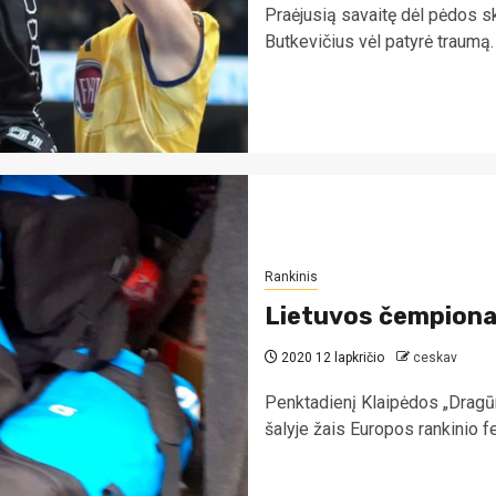
Praėjusią savaitę dėl pėdos s
Butkevičius vėl patyrė traumą. 
Rankinis
Lietuvos čempionai
2020 12 lapkričio
ceskav
Penktadienį Klaipėdos „Dragūno
šalyje žais Europos rankinio f