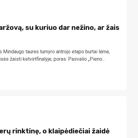
varžovą, su kuriuo dar nežino, ar žais
us Mindaugo taurės turnyro antrojo etapo burtai lėmė,
ės žaisti ketvirtfinalyje, poras: Pasvalio „Pieno...
erų rinktinę, o klaipėdiečiai žaidė