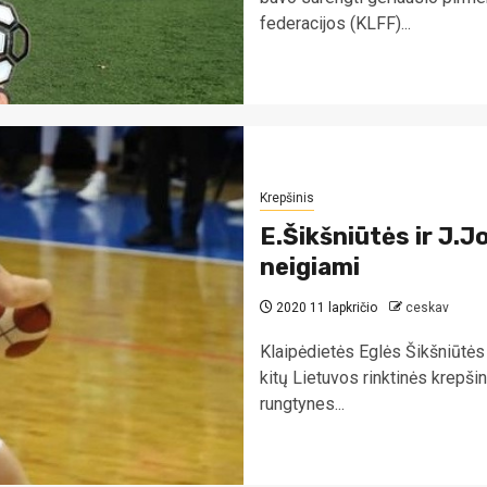
federacijos (KLFF)...
Krepšinis
E.Šikšniūtės ir J.
neigiami
2020 11 lapkričio
ceskav
Klaipėdietės Eglės Šikšniūtės 
kitų Lietuvos rinktinės krepši
rungtynes...