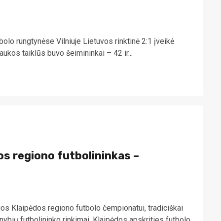
bolo rungtynėse Vilniuje Lietuvos rinktinė 2:1 įveikė
ukos taiklūs buvo šeimininkai – 42 ir...
os regiono futbolininkas –
os Klaipėdos regiono futbolo čempionatui, tradiciškai
ybių futbolininko rinkimai. Klaipėdos apskrities futbolo