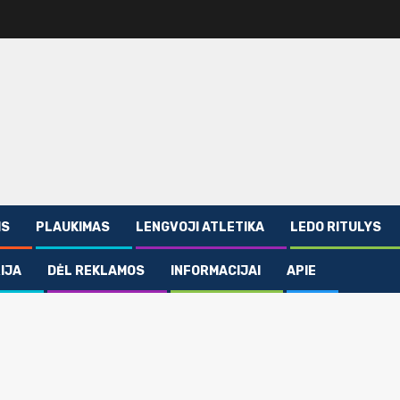
IS
PLAUKIMAS
LENGVOJI ATLETIKA
LEDO RITULYS
IJA
DĖL REKLAMOS
INFORMACIJAI
APIE