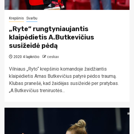
Krepšinis
Svarbu
„Ryte“ rungtyniaujantis
klaipėdietis A.Butkevičius
susižeidė pėdą
2020 4 lapkričio
ceskav
Vilniaus „Ryto“ krepšinio komandoje žaidžiantis
klaipėdietis Arnas Butkevičius patyrė pėdos traumą.
Klubas pranešė, kad žaidėjas susižeidė per pratybas.
„A.Butkevičius treniruotės...