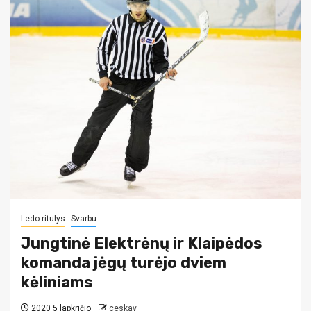
Ledo ritulys
Svarbu
Jungtinė Elektrėnų ir Klaipėdos
komanda jėgų turėjo dviem
kėliniams
2020 5 lapkričio
ceskav