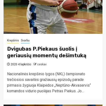
Krepšinis
Svarbu
Dvigubas P.Piekaus šuolis į
geriausių momentų dešimtuką
2020 4 lapkričio
ceskav
Nacionalinės krepšinio lygos (NKL) čempionato
trečiosios savaitės gražiausių epizodų parade
pirmasis žygiuoja Klaipėdos „Neptūno-Akvaservis“
komandos vidurio puolėjas Petras Piekus. Jo...