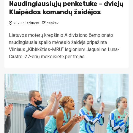
Naudingiausiųjų penketuke – dviejų
Klaipėdos komandų žaidėjos
2020 6 lapkričio
ceskav
Lietuvos moterų krepšinio A diviziono čempionato
naudingiausia spalio mėnesio žaidėja pripažinta
Vilniaus „Kibirkšties-MRU“ legionierė Jaqueline Luna-
Castro. 27-erių meksikietė per trejas...