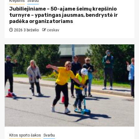
Krepšinis
Svarbu
Jubiliejiniame – 50-ajame šeimų krepšinio
turnyre – ypatingas jausmas, bendrystė ir
padėka organizatoriams
2026 3 birželio
ceskav
Kitos sporto šakos
Svarbu