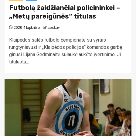
Futbolą žaidžiančiai policininkei –
„Metų pareigūnės“ titulas
2020 4 lapkričio
ceskav
Klaipėdos salės futbolo čempionate su vyrais
rungtyniavusi ir „Klaipėdos policijos“ komandos garbę
ginusi Lijana Gedminaitė sulaukė aukšto įvertinimo. Ji
tituluota...