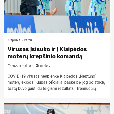
Krepšinis
Svarbu
Virusas įsisuko ir į Klaipėdos
moterų krepšinio komandą
2020 6 lapkričio
ceskav
COVID-19 virusas neaplenkė Klaipėdos „Neptūno“
moterų ekipos. Klubas oficialiai paskelbė, jog po atliktų
testų buvo gauti du teigiami rezultatai. Treniruočių...