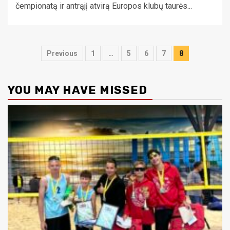
čempionatą ir antrąjį atvirą Europos klubų taurės...
Įrašų
Previous
1
…
5
6
7
8
puslapiavimas
YOU MAY HAVE MISSED