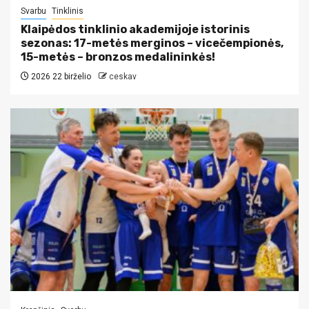
Svarbu
Tinklinis
Klaipėdos tinklinio akademijoje istorinis
sezonas: 17-metės merginos – vicečempionės,
15-metės – bronzos medalininkės!
2026 22 birželio
ceskav