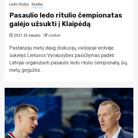
Ledo ritulys
Svarbu
Pasaulio ledo ritulio čempionatas
galėjo užsukti į Klaipėdą
2021 25 sausio
ceskav
Pastaruoju metu daug diskusijų viešojoje erdvėje
sukėlęs Lietuvos Vyriausybės pasiūlymas padėti
Latvijai organizuoti pasaulio ledo ritulio čempionatą šių
metų gegužės...