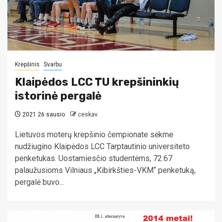
Krepšinis
Svarbu
Klaipėdos LCC TU krepšininkių
istorinė pergalė
2021 26 sausio
ceskav
Lietuvos moterų krepšinio čempionate sėkme
nudžiugino Klaipėdos LCC Tarptautinio universiteto
penketukas. Uostamiesčio studentėms, 72:67
palaužusioms Vilniaus „Kibirkšties-VKM“ penketuką,
pergalė buvo...