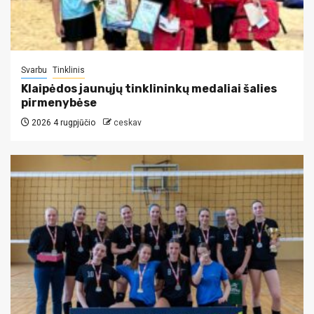
Svarbu
Tinklinis
Klaipėdos jaunųjų tinklininkų medaliai šalies
pirmenybėse
2026 4 rugpjūčio
ceskav