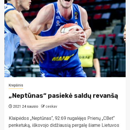
Krepšinis
„Neptūnas“ pasiekė saldų revanšą
2021 24 sausio
ceskav
Klaipėdos „Neptūnas“, 92:69 nugalėjęs Prienų „CBet“
penketuką, iškovojo didžiausią pergalę šiame Lietuvos