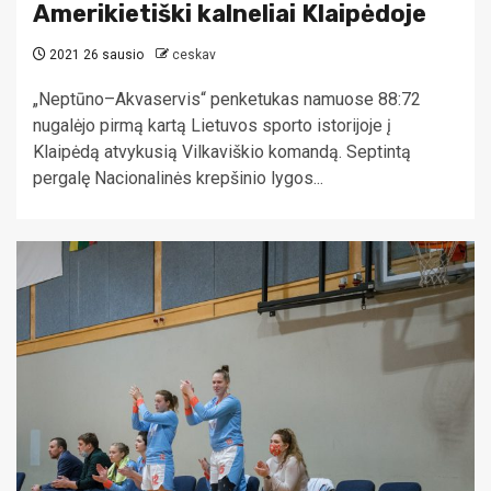
Amerikietiški kalneliai Klaipėdoje
2021 26 sausio
ceskav
„Neptūno–Akvaservis“ penketukas namuose 88:72
nugalėjo pirmą kartą Lietuvos sporto istorijoje į
Klaipėdą atvykusią Vilkaviškio komandą. Septintą
pergalę Nacionalinės krepšinio lygos...