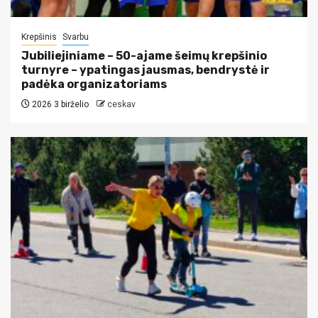
Krepšinis
Svarbu
Jubiliejiniame – 50-ajame šeimų krepšinio
turnyre – ypatingas jausmas, bendrystė ir
padėka organizatoriams
2026 3 birželio
ceskav