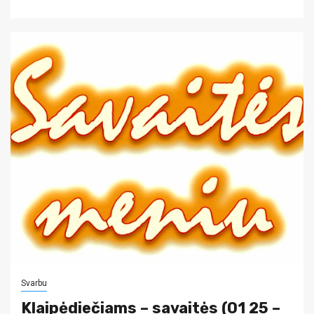
Svarbu
Klaipėdiečiams – savaitės (01 25 –