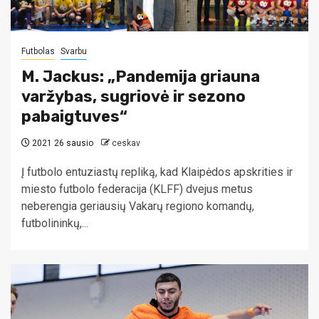
Futbolas
Svarbu
M. Jackus: „Pandemija griauna
varžybas, sugriovė ir sezono
pabaigtuves“
2021 26 sausio
ceskav
Į futbolo entuziastų repliką, kad Klaipėdos apskrities ir
miesto futbolo federacija (KLFF) dvejus metus
neberengia geriausių Vakarų regiono komandų,
futbolininkų,...