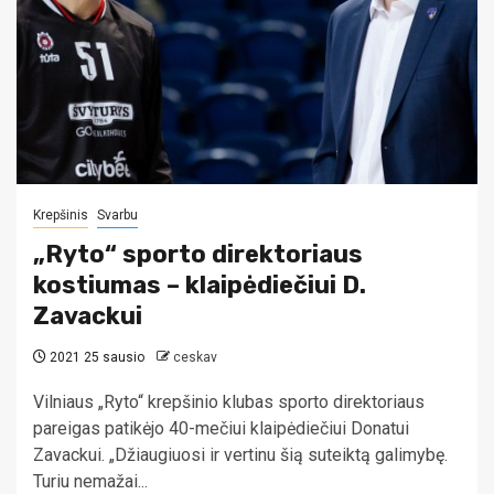
Krepšinis
Svarbu
„Ryto“ sporto direktoriaus
kostiumas – klaipėdiečiui D.
Zavackui
2021 25 sausio
ceskav
Vilniaus „Ryto“ krepšinio klubas sporto direktoriaus
pareigas patikėjo 40-mečiui klaipėdiečiui Donatui
Zavackui. „Džiaugiuosi ir vertinu šią suteiktą galimybę.
Turiu nemažai...