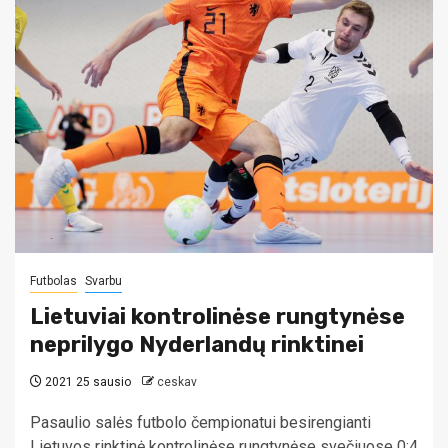
Futbolas
Svarbu
Lietuviai kontrolinėse rungtynėse
neprilygo Nyderlandų rinktinei
2021 25 sausio
ceskav
Pasaulio salės futbolo čempionatui besirengianti
Lietuvos rinktinė kontrolinėse rungtynėse svečiuose 0:4