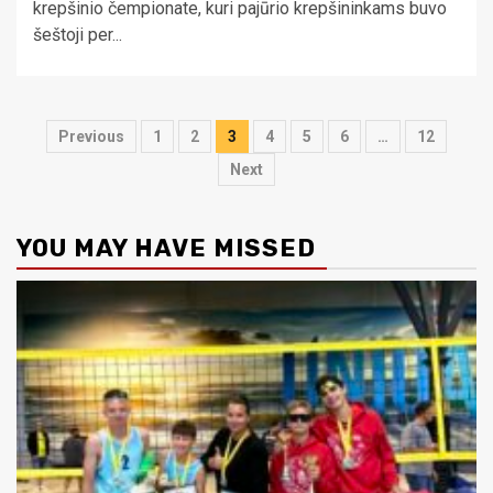
krepšinio čempionate, kuri pajūrio krepšininkams buvo
šeštoji per...
Įrašų
Previous
1
2
3
4
5
6
…
12
puslapiavimas
Next
YOU MAY HAVE MISSED