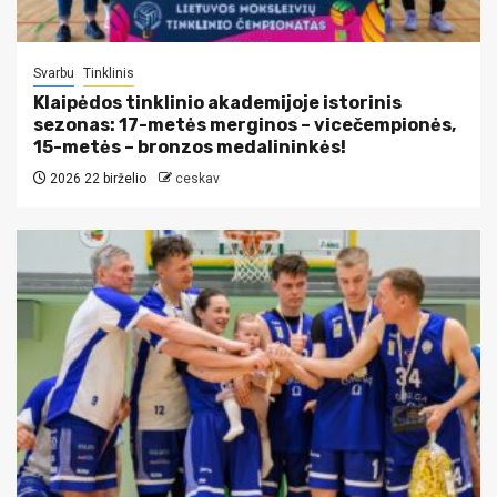
Svarbu
Tinklinis
Klaipėdos tinklinio akademijoje istorinis
sezonas: 17-metės merginos – vicečempionės,
15-metės – bronzos medalininkės!
2026 22 birželio
ceskav