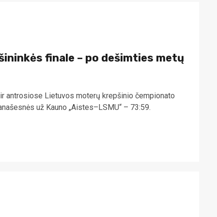
ininkės finale – po dešimties metų
 ir antrosiose Lietuvos moterų krepšinio čempionato
ranašesnės už Kauno „Aistes–LSMU“ – 73:59.