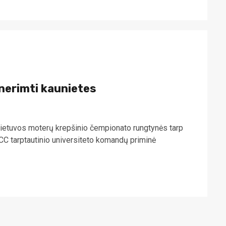
nerimti kaunietes
etuvos moterų krepšinio čempionato rungtynės tarp
C tarptautinio universiteto komandų priminė