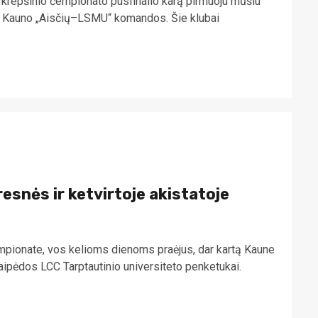
 krepšinio čempionato pusfinalio karą pirmuoju mūšiu
r Kauno „Aisčių–LSMU“ komandos. Šie klubai
esnės ir ketvirtoje akistatoje
mpionate, vos kelioms dienoms praėjus, dar kartą Kaune
ipėdos LCC Tarptautinio universiteto penketukai.