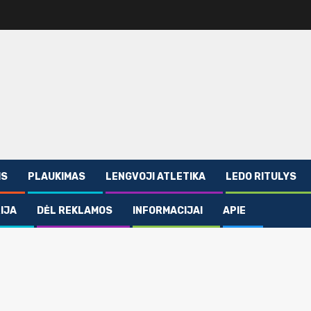
IS
PLAUKIMAS
LENGVOJI ATLETIKA
LEDO RITULYS
IJA
DĖL REKLAMOS
INFORMACIJAI
APIE