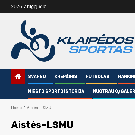
Skip
2026 7 rugpjūčio
to
content
SVARBU
KREPŠINIS
FUTBOLAS
RANKIN
MIESTO SPORTO ISTORIJA
NUOTRAUKŲ GALER
Home
Aistės–LSMU
Aistės–LSMU