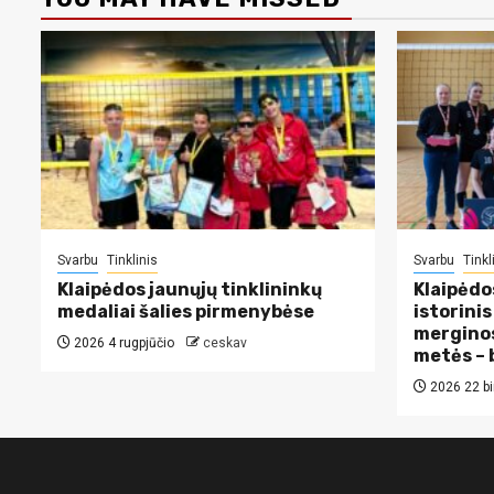
Svarbu
Tinklinis
Svarbu
Tinkl
Klaipėdos jaunųjų tinklininkų
Klaipėdo
medaliai šalies pirmenybėse
istorini
merginos
2026 4 rugpjūčio
ceskav
metės – 
2026 22 bi