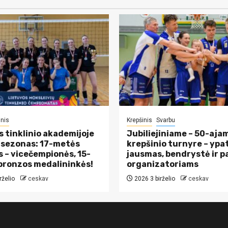
inis
Krepšinis
Svarbu
s tinklinio akademijoje
Jubiliejiniame – 50-aja
s sezonas: 17-metės
krepšinio turnyre – ypa
 – vicečempionės, 15-
jausmas, bendrystė ir 
bronzos medalininkės!
organizatoriams
rželio
ceskav
2026 3 birželio
ceskav