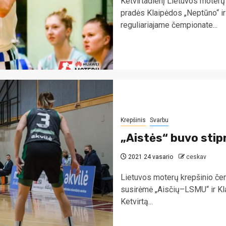
Ketvirtadienį Lietuvos moterų
pradės Klaipėdos „Neptūno“ i
reguliariajame čempionate...
Krepšinis
Svarbu
„Aistės“ buvo stipr
2021 24 vasario
ceskav
Lietuvos moterų krepšinio če
susirėmė „Aisčių–LSMU“ ir Kla
Ketvirtą...