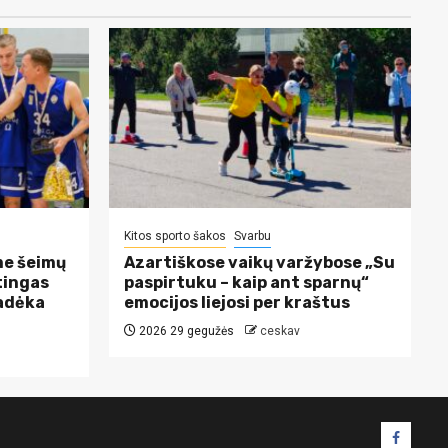
Kitos sporto šakos
Svarbu
me šeimų
Azartiškose vaikų varžybose „Su
tingas
paspirtuku – kaip ant sparnų“
padėka
emocijos liejosi per kraštus
2026 29 gegužės
ceskav
Facebo