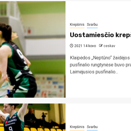
Krepšinis
Svarbu
Uostamiesčio krepš
2021 14 kovo
ceskav
Klaipėdos „Neptūno“ žaidėjos
pusfinalio rungtynėse buvo p
Laimėjusios pusfinalio...
Krepšinis
Svarbu