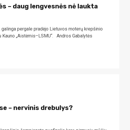
ės – daug lengvesnės nė laukta
galinga pergale pradėjo Lietuvos moterų krepšinio
su Kauno „Aistėmis–LSMU“. Andros Gabalytės
se – nervinis drebulys?