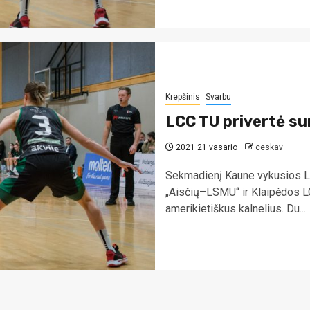
Krepšinis
Svarbu
LCC TU privertė su
2021 21 vasario
ceskav
Sekmadienį Kaune vykusios Li
„Aisčių–LSMU“ ir Klaipėdos LC
amerikietiškus kalnelius. Du...