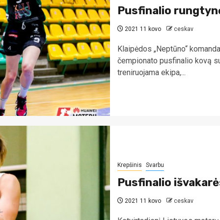
Pusfinalio rungtyn
2021 11 kovo
ceskav
Klaipėdos „Neptūno“ komanda 
čempionato pusfinalio kovą 
treniruojama ekipa,...
Krepšinis
Svarbu
Pusfinalio išvakarė
2021 11 kovo
ceskav