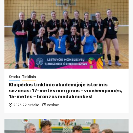
Svarbu
Tinklinis
Klaipėdos tinklinio akademijoje istorinis
sezonas: 17-metės merginos – vicečempionės,
15-metės – bronzos medalininkės!
2026 22 birželio
ceskav