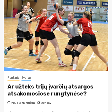
Rankinis
Svarbu
Ar užteks trijų įvarčių atsargos
atsakomosiose rungtynėse?
2021 3 balandžio
ceskav