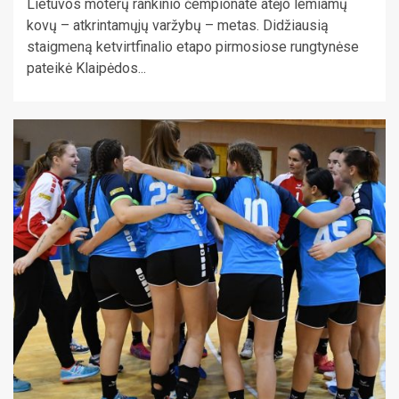
Lietuvos moterų rankinio čempionate atėjo lemiamų
kovų – atkrintamųjų varžybų – metas. Didžiausią
staigmeną ketvirtfinalio etapo pirmosiose rungtynėse
pateikė Klaipėdos...