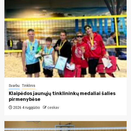
Svarbu
Tinklinis
Klaipėdos jaunųjų tinklininkų medaliai šalies
pirmenybėse
2026 4 rugpjūčio
ceskav