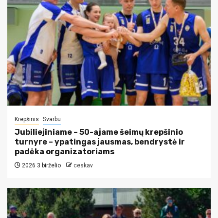
Krepšinis
Svarbu
Jubiliejiniame – 50-ajame šeimų krepšinio
turnyre – ypatingas jausmas, bendrystė ir
padėka organizatoriams
2026 3 birželio
ceskav