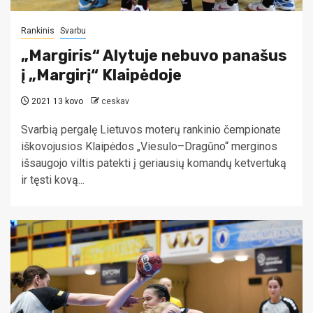
Rankinis
Svarbu
„Margiris“ Alytuje nebuvo panašus
į „Margirį“ Klaipėdoje
2021 13 kovo
ceskav
Svarbią pergalę Lietuvos moterų rankinio čempionate
iškovojusios Klaipėdos „Viesulo–Dragūno“ merginos
išsaugojo viltis patekti į geriausių komandų ketvertuką
ir tęsti kovą...