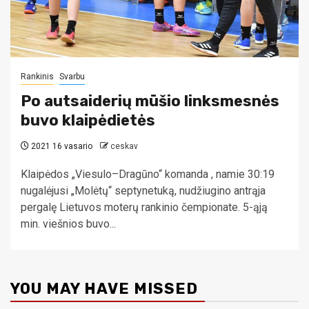
Rankinis
Svarbu
Po autsaiderių mūšio linksmesnės
buvo klaipėdietės
2021 16 vasario
ceskav
Klaipėdos „Viesulo–Dragūno“ komanda , namie 30:19
nugalėjusi „Molėtų“ septynetuką, nudžiugino antrąja
pergalę Lietuvos moterų rankinio čempionate. 5-ąją
min. viešnios buvo...
YOU MAY HAVE MISSED