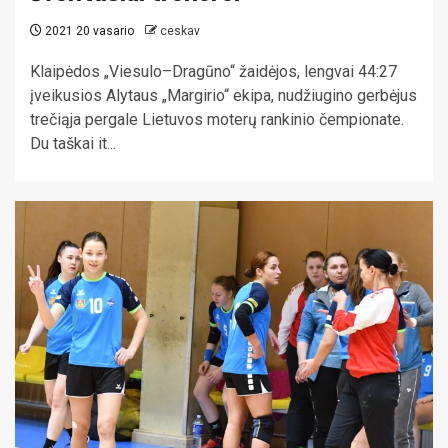
2021 20 vasario
ceskav
Klaipėdos „Viesulo–Dragūno“ žaidėjos, lengvai 44:27
įveikusios Alytaus „Margirio“ ekipa, nudžiugino gerbėjus
trečiąja pergale Lietuvos moterų rankinio čempionate.
Du taškai it...