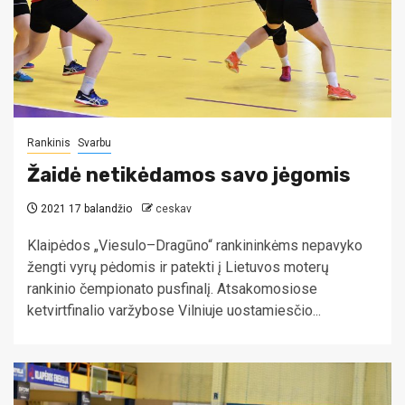
Rankinis
Svarbu
Žaidė netikėdamos savo jėgomis
2021 17 balandžio
ceskav
Klaipėdos „Viesulo–Dragūno“ rankininkėms nepavyko
žengti vyrų pėdomis ir patekti į Lietuvos moterų
rankinio čempionato pusfinalį. Atsakomosiose
ketvirtfinalio varžybose Vilniuje uostamiesčio...