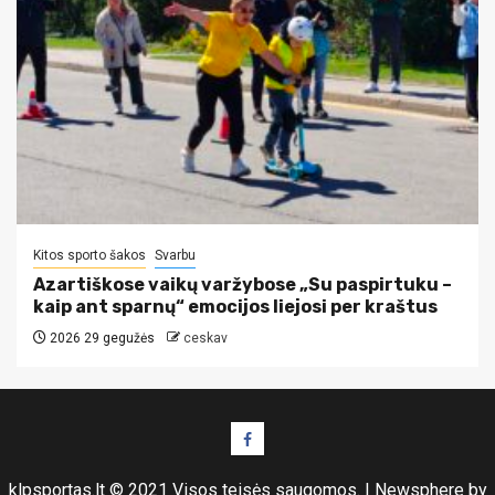
Kitos sporto šakos
Svarbu
Azartiškose vaikų varžybose „Su paspirtuku –
kaip ant sparnų“ emocijos liejosi per kraštus
2026 29 gegužės
ceskav
Facebook
puslapis
klpsportas.lt © 2021 Visos teisės saugomos.
|
Newsphere
by