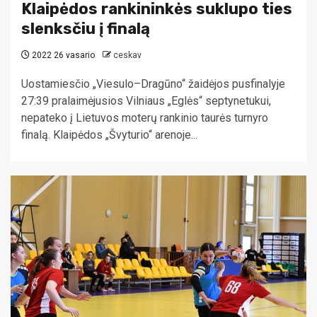
Klaipėdos rankininkės suklupo ties
slenksčiu į finalą
2022 26 vasario
ceskav
Uostamiesčio „Viesulo–Dragūno“ žaidėjos pusfinalyje
27:39 pralaimėjusios Vilniaus „Eglės“ septynetukui,
nepateko į Lietuvos moterų rankinio taurės turnyro
finalą. Klaipėdos „Švyturio“ arenoje...