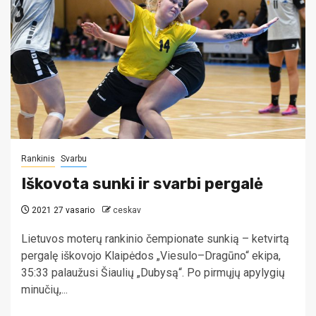
Rankinis
Svarbu
Iškovota sunki ir svarbi pergalė
2021 27 vasario
ceskav
Lietuvos moterų rankinio čempionate sunkią – ketvirtą
pergalę iškovojo Klaipėdos „Viesulo–Dragūno“ ekipa,
35:33 palaužusi Šiaulių „Dubysą“. Po pirmųjų apylygių
minučių,...