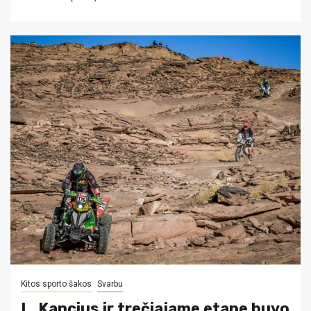
Kitos sporto šakos
Svarbu
L. Kancius ir trečiajame etape buvo