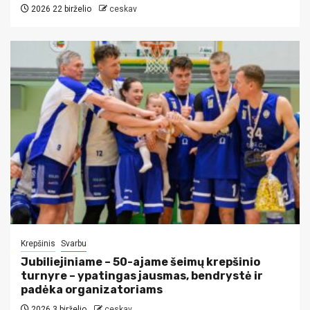
2026 22 birželio
ceskav
Krepšinis
Svarbu
Jubiliejiniame – 50-ajame šeimų krepšinio
turnyre – ypatingas jausmas, bendrystė ir
padėka organizatoriams
2026 3 birželio
ceskav