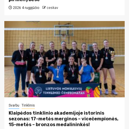
2026 4 rugpjūčio
ceskav
Svarbu
Tinklinis
Klaipėdos tinklinio akademijoje istorinis
sezonas: 17-metės merginos – vicečempionės,
15-metės – bronzos medalininkės!