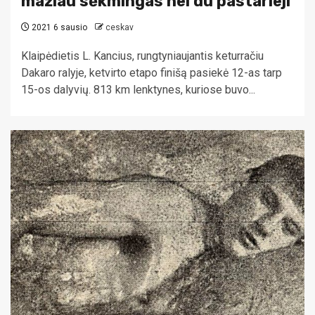
mažiau sėkmingas nei du pastarieji
2021 6 sausio
ceskav
Klaipėdietis L. Kancius, rungtyniaujantis keturračiu
Dakaro ralyje, ketvirto etapo finišą pasiekė 12-as tarp
15-os dalyvių. 813 km lenktynes, kuriose buvo...