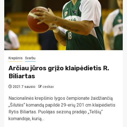
Krepšinis
Svarbu
Arčiau jūros grįžo klaipėdietis R.
Biliartas
2021 7 sausio
ceskav
Nacionalinės krepšinio lygos čempionate žaidžiančią
„Šilutės“ komandą papildė 29-erių 201 cm klaipėdietis
Rytis Biliartas. Puolėjas sezoną pradėjo „Telšių“
komandoje, kurią...