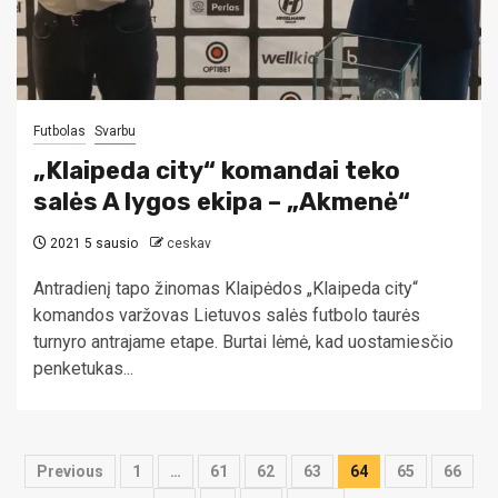
Futbolas
Svarbu
„Klaipeda city“ komandai teko
salės A lygos ekipa – „Akmenė“
2021 5 sausio
ceskav
Antradienį tapo žinomas Klaipėdos „Klaipeda city“
komandos varžovas Lietuvos salės futbolo taurės
turnyro antrajame etape. Burtai lėmė, kad uostamiesčio
penketukas...
Įrašų
Previous
1
…
61
62
63
64
65
66