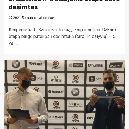
dešimtas
2021 5 sausio
ceskav
Klaipėdietis L. Kancius ir trečiąjį, kaip ir antrąjį, Dakaro
etapą baigė patekęs į dešimtuką (tarp 14 dalyvių) – 5
val....