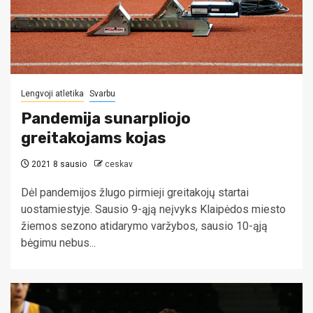
Lengvoji atletika
Svarbu
Pandemija sunarpliojo
greitakojams kojas
2021 8 sausio
ceskav
Dėl pandemijos žlugo pirmieji greitakojų startai
uostamiestyje. Sausio 9-ąją neįvyks Klaipėdos miesto
žiemos sezono atidarymo varžybos, sausio 10-ąją
bėgimu nebus...