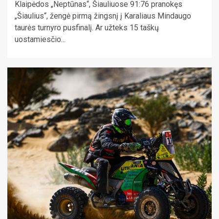
Klaipėdos „Neptūnas“, Šiauliuose 91:76 pranokęs
„Šiaulius“, žengė pirmą žingsnį į Karaliaus Mindaugo
taurės turnyro pusfinalį. Ar užteks 15 taškų
uostamiesčio...