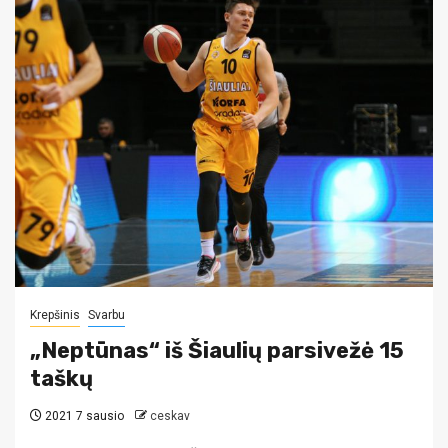
Krepšinis
Svarbu
„Neptūnas“ iš Šiaulių parsivežė 15
taškų
2021 7 sausio
ceskav