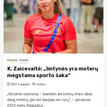
Imtynės
Svarbu
K. Zaicevaitė: „Imtynės yra moterų
mėgstama sporto šaka“
2021 6 sausio
ceskav
„Keiskite nuomonę – šiandien ant kilimų imasi labai
daug moterų, gal net daugiau nei vyrų“, – geriausia
2020 metų Klaipėdos...