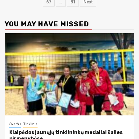
puslapiavimas
67
…
81
Next
YOU MAY HAVE MISSED
Svarbu
Tinklinis
Klaipėdos jaunųjų tinklininkų medaliai šalies
pirmenybėse