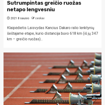
Sutrumpintas greičio ruožas
netapo lengvesniu
2021 8 sausio
ceskav
Klaipėdietis Laisvydas Kancius Dakaro ralio lenktynių
šeštajame etape, kurio distancija buvo 618 km (iš jų 347
km – greičio ruožas)...